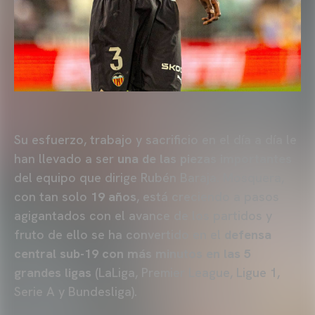
Su esfuerzo, trabajo y sacrificio en el día a día le
han llevado a ser
una de las piezas importantes
del equipo que dirige Rubén Baraja. Mosquera,
con tan solo
19 años
, está creciendo a pasos
agigantados con el avance de los partidos y
fruto de ello se ha convertido en el
defensa
central sub-19 con más minutos en las 5
grandes ligas
(LaLiga, Premier League, Ligue 1,
Serie A y Bundesliga).