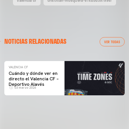
valencia cf
cristhian-mosquera-614b5d597994f
VALENCIA CF
NOTICIAS RELACIONADAS
ENTRENAMIENTO DEL VALENCIA CF 04/03/26
VER TODAS
04 marzo 2026
VALENCIA CF
Cuándo y dónde ver en
directo el Valencia CF –
Deportivo Alavés
03 marzo 2026