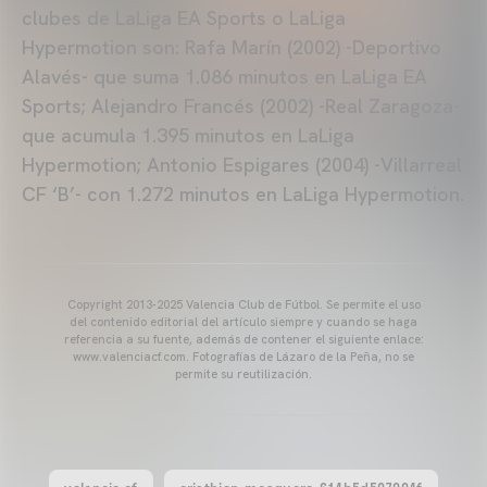
clubes de LaLiga EA Sports o LaLiga
Hypermotion son: Rafa Marín (2002) -Deportivo
Alavés- que suma 1.086 minutos en LaLiga EA
Sports; Alejandro Francés (2002) -Real Zaragoza-
que acumula 1.395 minutos en LaLiga
Hypermotion; Antonio Espigares (2004) -Villarreal
CF ‘B’- con 1.272 minutos en LaLiga Hypermotion.
Copyright 2013-2025 Valencia Club de Fútbol. Se permite el uso
del contenido editorial del artículo siempre y cuando se haga
referencia a su fuente, además de contener el siguiente enlace:
www.valenciacf.com. Fotografías de Lázaro de la Peña, no se
permite su reutilización.