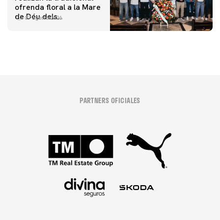
ofrenda floral a la Mare
de Déu dels
07 agosto 2026
Desamparats
PARTNERS OFICIALES