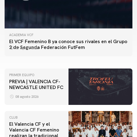
ACADEMIA VCF
PRIMER EQUIPO
El VCF Femenino B ya conoce sus rivales en el Grupo
ENTRENAMIENTO DEL VALENCIA CF 7/8/2026
2 de Segunda Federación FutFem
07 agosto 2026
07 agosto 2026
PRIMER EQUIPO
PREVIA | VALENCIA CF-
NEWCASTLE UNITED FC
08 agosto 2026
CLUB
El Valencia CF y el
Valencia CF Femenino
realizan la tradicional