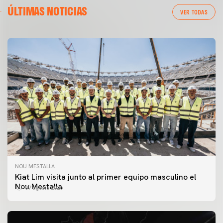
ÚLTIMAS NOTICIAS
VER TODAS
NOU MESTALLA
Kiat Lim visita junto al primer equipo masculino el
Nou Mestalla
07 agosto 2026