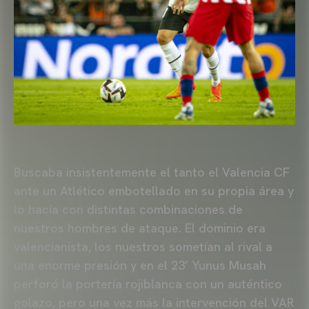
Buscaba insistentemente el tanto el Valencia CF
ante un Atlético embotellado en su propia área y
lo hacía con distintas combinaciones de
nuestros hombres de ataque. El dominio era
valencianista, los nuestros sometían al rival a
una enorme presión y en el 23’ Yunus Musah
perforó la portería rojiblanca con un auténtico
golazo, pero una vez más la intervención del VAR