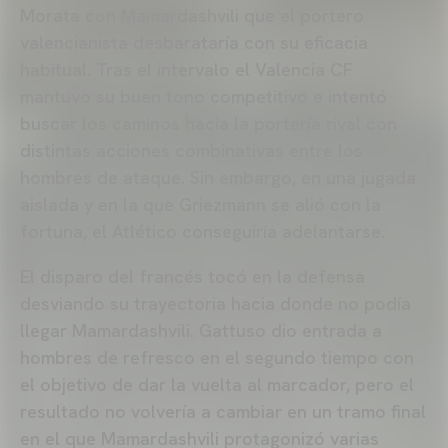
Morata con Mamardashvili que el portero
valencianista desbarataría con su eficacia
habitual. Tras el intervalo el Valencia CF
mantuvo su buen tono competitivo e intentó
buscar los caminos hacia la portería rival con
distintas acciones combinativas entre los
hombres de ataque. Sin embargo, en una jugada
aislada y en la que Griezmann se alió con la
fortuna, el Atlético conseguiría adelantarse.
El disparo del francés tocó en la defensa
desviando su trayectoria hacia donde no podía
llegar Mamardashvili. Gattuso dio entrada a
hombres de refresco en el segundo tiempo con
el objetivo de dar la vuelta al marcador, pero el
resultado no volvería a cambiar en un tramo final
en el que Mamardashvili protagonizó varias