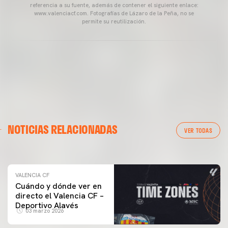
referencia a su fuente, además de contener el siguiente enlace:
www.valenciacf.com. Fotografías de Lázaro de la Peña, no se
permite su reutilización.
VALENCIA CF
NOTICIAS RELACIONADAS
ENTRENAMIENTO DEL VALENCIA CF 04/03/26
VER TODAS
04 marzo 2026
VALENCIA CF
Cuándo y dónde ver en
directo el Valencia CF –
Deportivo Alavés
03 marzo 2026