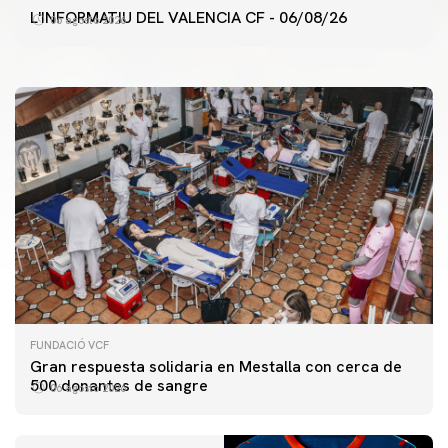
ENTRENAMIENTO DEL VALENCIA CF 6/8/2026
L'INFORMATIU DEL VALENCIA CF - 06/08/26
06 agosto 2026
06 agosto 2026
FUNDACIÓ VCF
Gran respuesta solidaria en Mestalla con cerca de
500 donantes de sangre
06 agosto 2026