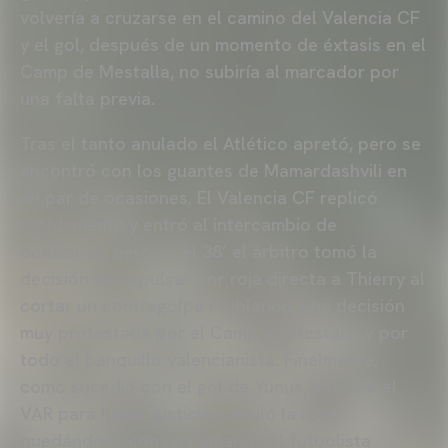
volvería a cruzarse en el camino del Valencia CF
y el gol, después de un momento de éxtasis en el
Camp de Mestalla, no subiría al marcador por
una falta previa.
Tras el tanto anulado el Atlético apretó, pero se
encontró con los guantes de Mamardashvili en
un par de ocasiones. El Valencia CF replicó
rápidamente y entró al intercambio de
ocasiones, pero en el 38’ el árbitro tomó la
decisión de expulsar por roja directa a Thierry al
cortar un contragolpe rojiblanco, una decisión
muy protestada por el Camp de Mestalla y por
todo el banquillo valencianista. Finalmente,
como sucedió con el gol de Yunus, entraría el
VAR para hacer justicia y anuló la roja,
quedándose con una amarilla el futbolista