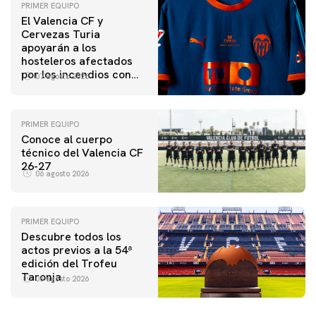
PRIMER EQUIPO
El Valencia CF y
Cervezas Turia
apoyarán a los
hosteleros afectados
por los incendios con
07 agosto 2026
una iniciativa especial
en el Trofeu Taronja
PRIMER EQUIPO
Conoce al cuerpo
técnico del Valencia CF
26-27
06 agosto 2026
PRIMER EQUIPO
Descubre todos los
actos previos a la 54ª
edición del Trofeu
Taronja
06 agosto 2026