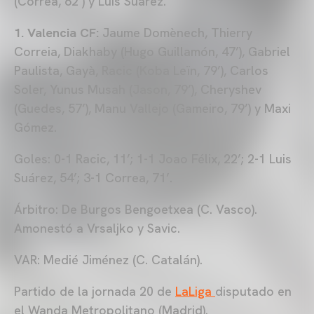
(Correa, 62’) y Luis Suárez.
1. Valencia CF:
Jaume Domènech, Thierry
Correia, Diakhaby (Hugo Guillamón, 47’), Gabriel
Paulista, Gayà, Racic (Koba Leïn, 79’), Carlos
Soler, Yunus Musah (Jason, 79’), Cheryshev
(Guedes, 57’), Manu Vallejo (Gameiro, 79’) y Maxi
Gómez.
Goles: 0-1 Racic, 11’; 1-1 Joao Félix, 22’; 2-1 Luis
Suárez, 54’; 3-1 Correa, 71’.
Árbitro: De Burgos Bengoetxea (C. Vasco).
Amonestó a Vrsaljko y Savic.
VAR: Medié Jiménez (C. Catalán).
Partido de la jornada 20 de
LaLiga
disputado en
el Wanda Metropolitano (Madrid).