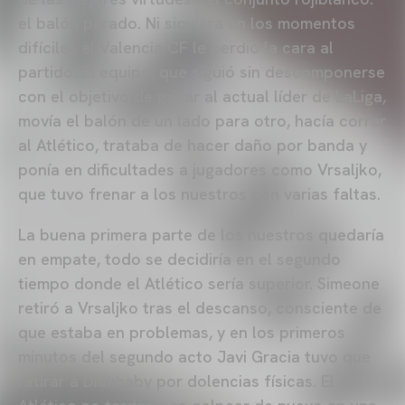
el balón parado. Ni siquiera en los momentos
difíciles el Valencia CF le perdió la cara al
partido. El equipo, que siguió sin descomponerse
con el objetivo de ganar al actual líder de LaLiga,
movía el balón de un lado para otro, hacía correr
al Atlético, trataba de hacer daño por banda y
ponía en dificultades a jugadores como Vrsaljko,
que tuvo frenar a los nuestros con varias faltas.
La buena primera parte de los nuestros quedaría
en empate, todo se decidiría en el segundo
tiempo donde el Atlético sería superior. Simeone
retiró a Vrsaljko tras el descanso, consciente de
que estaba en problemas, y en los primeros
minutos del segundo acto Javi Gracia tuvo que
retirar a Diakhaby por dolencias físicas. El