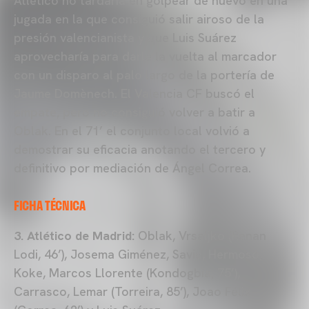
Atlético no tardaría en golpear de nuevo en una
jugada en la que consiguió salir airoso de la
presión valencianista y que Luis Suárez
aprovecharía para darle la vuelta al marcador
con un disparo al palo largo de la portería de
Jaume Domènech. El Valencia CF buscó el
empate, pero no consiguió volver a batir a
Oblak. En el 71’ el conjunto local volvió a
demostrar su eficacia anotando el tercero y
definitivo por mediación de Ángel Correa.
FICHA TÉCNICA
3. Atlético de Madrid:
Oblak, Vrsaljko (Renan
Lodi, 46’), Josema Giménez, Savic, Hermoso,
Koke, Marcos Llorente (Kondogbia, 75’),
Carrasco, Lemar (Torreira, 85’), Joao Félix