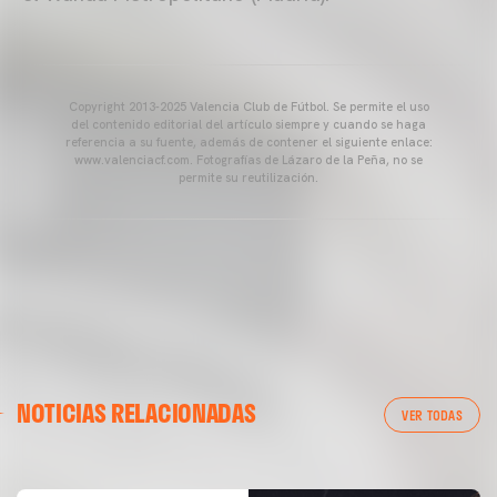
Copyright 2013-2025 Valencia Club de Fútbol. Se permite el uso
del contenido editorial del artículo siempre y cuando se haga
referencia a su fuente, además de contener el siguiente enlace:
www.valenciacf.com. Fotografías de Lázaro de la Peña, no se
permite su reutilización.
VALENCIA CF
NOTICIAS RELACIONADAS
ENTRENAMIENTO DEL VALENCIA CF 04/03/26
VER TODAS
04 marzo 2026