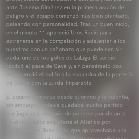
ante Josema Giménez en la primera acción de
peligro y el equipo comenzó muy bien plantado,
peleando con personalidad. Tras un buen inicio,
en el minuto 11 apareció Uros Racic para
estrenarse en la competición y adelantar a los
nuestros con un cañonazo que puede ser, sin
duda, uno de los goles de LaLiga. El serbio
recibió el pase de Gayà y, sin pensárselo dos
veces, envió el balón a la escuadra de la portería
de Oblak con la zurda. Imparable.
El equipo competía desde el orden y la valentía,
sin embargo, todavía quedaba mucho partido
por jugarse y después de ponerse por delante
en el marcador empataría el Atlético por
mediación de Joao Félix, que aprovechaba una
de las mejores virtudes del conjunto rojiblanco: