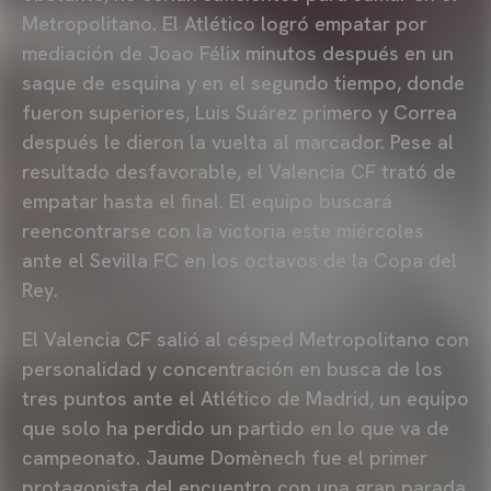
Metropolitano. El Atlético logró empatar por
mediación de Joao Félix minutos después en un
saque de esquina y en el segundo tiempo, donde
fueron superiores, Luis Suárez primero y Correa
después le dieron la vuelta al marcador. Pese al
resultado desfavorable, el Valencia CF trató de
empatar hasta el final. El equipo buscará
reencontrarse con la victoria este miércoles
ante el Sevilla FC en los octavos de la Copa del
Rey.
El Valencia CF salió al césped Metropolitano con
personalidad y concentración en busca de los
tres puntos ante el Atlético de Madrid, un equipo
que solo ha perdido un partido en lo que va de
campeonato. Jaume Domènech fue el primer
protagonista del encuentro con una gran parada