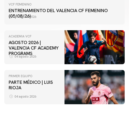
VCF FEMENINO
ENTRENAMIENTO DEL VALENCIA CF FEMENINO
(05/08/26)
05 agosto 2026
ACADEMIA VCF
AGOSTO 2026 |
VALENCIA CF ACADEMY
PROGRAMS
04 agosto 2026
PRIMER EQUIPO
PARTE MÉDICO | LUIS
VCF FEMENINO
RIOJA
ENTRENAMIENTO DEL VALENCIA CF FEMENINO
(04/08/26)
04 agosto 2026
04 agosto 2026