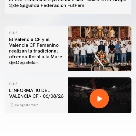
ENTRENAMIENTO DEL VALENCIA CF 7/8/2026
2 de Segunda Federación FutFem
07 agosto 2026
07 agosto 2026
CLUB
El Valencia CF y el
Valencia CF Femenino
realizan la tradicional
ofrenda floral a la Mare
de Déu dels
07 agosto 2026
Desamparats
CLUB
L'INFORMATIU DEL
VALENCIA CF - 06/08/26
PRIMER EQUIPO
ENTRENAMIENTO DEL VALENCIA CF 6/8/2026
06 agosto 2026
06 agosto 2026