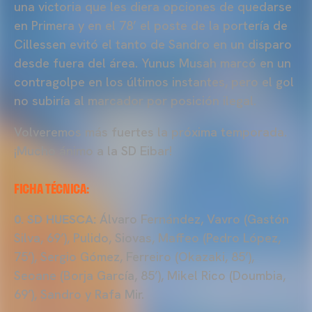
una victoria que les diera opciones de quedarse
en Primera y en el 78’ el poste de la portería de
Cillessen evitó el tanto de Sandro en un disparo
desde fuera del área. Yunus Musah marcó en un
contragolpe en los últimos instantes, pero el gol
no subiría al marcador por posición ilegal.
Volveremos más fuertes la próxima temporada.
¡Mucho ánimo a la SD Eibar!
FICHA TÉCNICA:
0. SD HUESCA:
Álvaro Fernández, Vavro (Gastón
Silva, 69’), Pulido, Siovas, Maffeo (Pedro López,
75’), Sergio Gómez, Ferreiro (Okazaki, 85’),
Seoane (Borja García, 85’), Mikel Rico (Doumbia,
69’), Sandro y Rafa Mir.