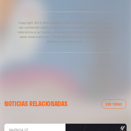
Copyright 2013-2025 Valencia Club de Fútbol. Se permite el uso
del contenido editorial del artículo siempre y cuando se haga
referencia a su fuente, además de contener el siguiente enlace:
www.valenciacf.com. Fotografías de Lázaro de la Peña, no se
permite su reutilización.
VALENCIA CF
NOTICIAS RELACIONADAS
ENTRENAMIENTO DEL VALENCIA CF 04/03/26
VER TODAS
04 marzo 2026
VALENCIA CF