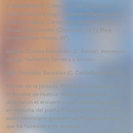
0. VALENCIA CF:
Cillessen, Thierry Correia,
Gabriel Paulista, Hugo Guillamón (Mangala, 89’),
Diakhaby, Racic, Carlos Soler, Kang In (Yunus
Musah, 80’), Guedes (Cheryshev, 76’) y Maxi
Gómez (Manu Vallejo, 80’).
Árbitro:
Cuadra Fernández (C. Balear). Amonestó
a Hugo Guillamón, Ferreiro y Siovas.
VAR:
González González (C. Castellano-Leonés).
Partido de la jornada 38 de LaLiga disputado en
el Alcoraz de Huesca. Nuestros jugadores
disputaron el encuentro con brazaletes negros
en memoria del poeta Francisco Brines, primer
autor valenciano ganador del Premio Cervantes,
que ha fallecido esta semana.