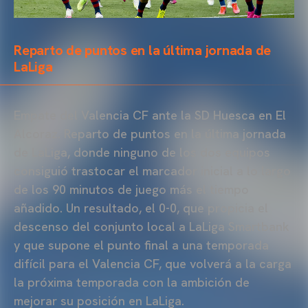
Reparto de puntos en la última jornada de
LaLiga
Empate del Valencia CF ante la SD Huesca en El
Alcoraz. Reparto de puntos en la última jornada
de LaLiga, donde ninguno de los dos equipos
consiguió trastocar el marcador inicial a lo largo
de los 90 minutos de juego más el tiempo
añadido. Un resultado, el 0-0, que propicia el
descenso del conjunto local a LaLiga Smartbank
y que supone el punto final a una temporada
difícil para el Valencia CF, que volverá a la carga
la próxima temporada con la ambición de
mejorar su posición en LaLiga.