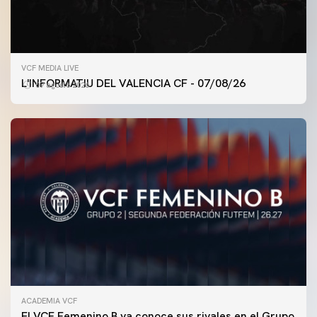
VCF MEDIA LIVE
L'INFORMATIU DEL VALENCIA CF - 07/08/26
07 agosto 2026
ACADEMIA VCF
PRIMER EQUIPO
El VCF Femenino B ya conoce sus rivales en el Grupo