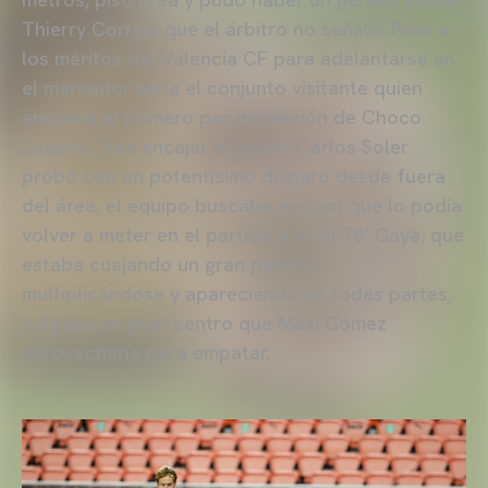
Thierry Correia que el árbitro no señaló. Pese a
los méritos del Valencia CF para adelantarse en
el marcador sería el conjunto visitante quien
anotaría el primero por mediación de Choco
Lozano. Tras encajar el golpe, Carlos Soler
probó con un potentísimo disparo desde fuera
del área, el equipo buscaba ese gol que lo podía
volver a meter en el partido y en el 78’ Gayà, que
estaba cuajando un gran partido,
multiplicándose y apareciendo en todas partes,
colgaba un gran centro que Maxi Gómez
aprovecharía para empatar.