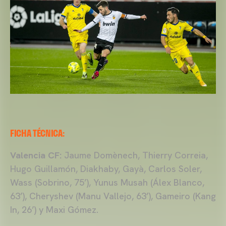
FICHA TÉCNICA:
Valencia CF:
Jaume Domènech, Thierry Correia,
Hugo Guillamón, Diakhaby, Gayà, Carlos Soler,
Wass (Sobrino, 75’), Yunus Musah (Álex Blanco,
63’), Cheryshev (Manu Vallejo, 63’), Gameiro (Kang
In, 26’) y Maxi Gómez.