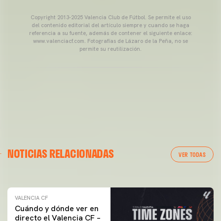
Copyright 2013-2025 Valencia Club de Fútbol. Se permite el uso
del contenido editorial del artículo siempre y cuando se haga
referencia a su fuente, además de contener el siguiente enlace:
www.valenciacf.com. Fotografías de Lázaro de la Peña, no se
permite su reutilización.
VALENCIA CF
NOTICIAS RELACIONADAS
ENTRENAMIENTO DEL VALENCIA CF 04/03/26
VER TODAS
04 marzo 2026
VALENCIA CF
Cuándo y dónde ver en
directo el Valencia CF –