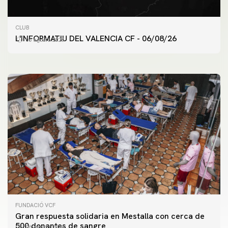
PRIMER EQUIPO
CLUB
ENTRENAMIENTO DEL VALENCIA CF 6/8/2026
L'INFORMATIU DEL VALENCIA CF - 06/08/26
06 agosto 2026
06 agosto 2026
FUNDACIÓ VCF
Gran respuesta solidaria en Mestalla con cerca de
500 donantes de sangre
06 agosto 2026