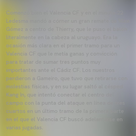
Comenzó bien el Valencia CF y en el minuto 22
Ledesma mandó a córner un gran remate de Maxi
Gómez a centro de Thierry, que le puso el balón
literalmente en la cabeza al uruguayo. Era la
ocasión más clara en el primer tramo para un
Valencia CF que le metía ganas y convicción
para tratar de sumar tres puntos muy
importantes ante el Cádiz CF. Los nuestros
perdieron a Gameiro, que tuvo que retirarse con
molestias físicas, y en su lugar saltó al césped
Kang In, que intentó conectar el centro del
campo con la punta del ataque en línea de tres
cuartos en un último tramo de la primera parte
en el que el Valencia CF buscó adelantarse en
varias jugadas.