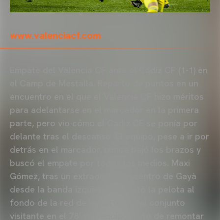
www.valenciacf.com
Empate del Valencia CF ante el Cádiz CF (1-1) en
el Camp de Mestalla. Reparto de puntos en un
encuentro en el que el Valencia CF hizo méritos
para adelantarse en el marcador en la primera
parte, pero vio cómo el Cádiz CF se ponía por
delante tras el descanso. El equipo, pese a ir por
detrás en el marcador, nunca bajó los brazos y
buscó el empate por todos los medios. Maxi
Gómez, tras un extraordinario centro de Gayà
desde la banda izquierda, remató la pelota al
fondo de la red de la portería del conjunto
visitante en el 78’ y el equipo trató de remontar