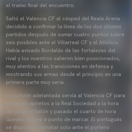
el tramo final del encuentro.
Saltó el Valencia CF al césped del Reale Arena
decidido a confirmar la línea de los dos últimos
partidos después de sumar cuatro puntos sobre
seis posibles ante el Villarreal CF y el Atlético.
Había avisado Bordalás de las fortalezas del
rival y los nuestros salieron bien posicionados,
muy atentos a las transiciones en defensa y
mostrando sus armas desde el principio en una
primera parte muy seria.
La presión adelantada servía al Valencia CF para
poner en aprietos a la Real Sociedad a la hora
de sacar el balón y pasado el cuarto de hora
Guedes estuvo a punto de marcar. El portugués
se disponía a rematar solo ante el portero