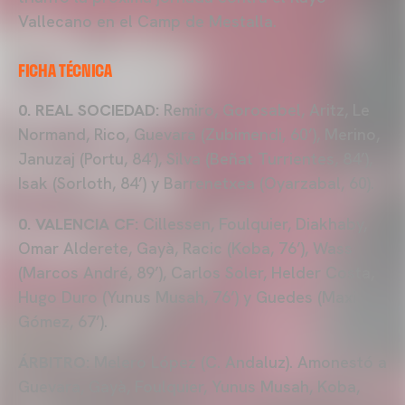
Vallecano en el Camp de Mestalla.
FICHA TÉCNICA
0. REAL SOCIEDAD:
Remiro, Gorosabel, Aritz, Le
Normand, Rico, Guevara (Zubimendi, 60’), Merino,
Januzaj (Portu, 84’), Silva (Beñat Turrientes, 84’),
Isak (Sorloth, 84’) y Barrenetxea (Oyarzabal, 60).
0. VALENCIA CF:
Cillessen, Foulquier, Diakhaby,
Omar Alderete, Gayà, Racic (Koba, 76’), Wass
(Marcos André, 89’), Carlos Soler, Helder Costa,
Hugo Duro (Yunus Musah, 76’) y Guedes (Maxi
Gómez, 67’).
ÁRBITRO:
Melero López (C. Andaluz). Amonestó a
Guevara, Gayà, Foulquier, Yunus Musah, Koba,