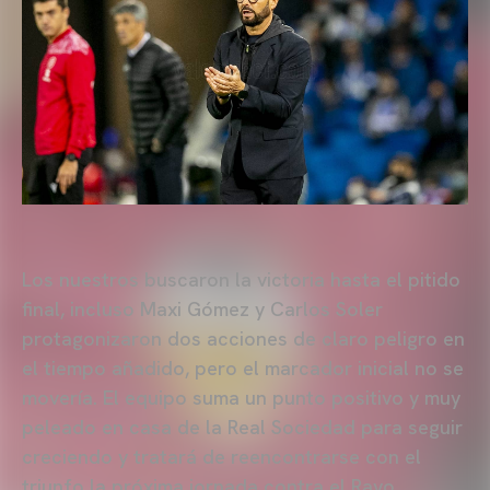
Los nuestros buscaron la victoria hasta el pitido
final, incluso Maxi Gómez y Carlos Soler
protagonizaron dos acciones de claro peligro en
el tiempo añadido, pero el marcador inicial no se
movería. El equipo suma un punto positivo y muy
peleado en casa de la Real Sociedad para seguir
creciendo y tratará de reencontrarse con el
triunfo la próxima jornada contra el Rayo