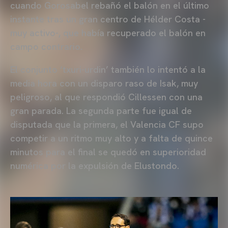
cuando Gorosabel rebañó el balón en el último
instante tras un gran centro de Hélder Costa -
muy activo-, que había recuperado el balón en
campo contrario.
El conjunto ‘txuri-urdin’ también lo intentó a la
media hora con un disparo raso de Isak, muy
peligroso, al que respondió Cillessen con una
gran parada. La segunda parte fue igual de
disputada que la primera, el Valencia CF supo
competir a un ritmo muy alto y a falta de quince
minutos para el final se quedó en superioridad
numérica por la expulsión de Elustondo.