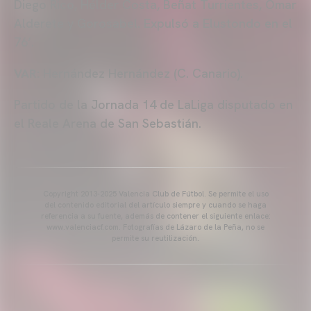
Diego Rico, Hélder Costa, Beñat Turrientes, Omar
Alderete y Gorosabel. Expulsó a Elustondo en el
76’.
VAR:
Hernández Hernández (C. Canario).
Partido de la Jornada 14 de LaLiga disputado en
el Reale Arena de San Sebastián.
Copyright 2013-2025 Valencia Club de Fútbol. Se permite el uso
del contenido editorial del artículo siempre y cuando se haga
referencia a su fuente, además de contener el siguiente enlace:
www.valenciacf.com. Fotografías de Lázaro de la Peña, no se
permite su reutilización.