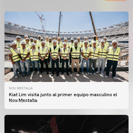
NOU MESTALLA
Kiat Lim visita junto al primer equipo masculino el
Nou Mestalla
07 agosto 2026