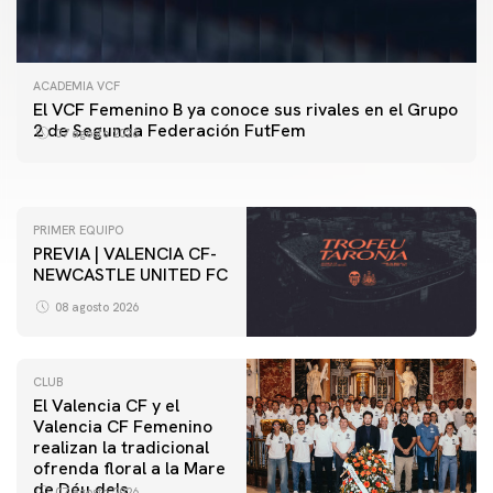
ACADEMIA VCF
PRIMER EQUIPO
El VCF Femenino B ya conoce sus rivales en el Grupo
ENTRENAMIENTO DEL VALENCIA CF 7/8/2026
2 de Segunda Federación FutFem
07 agosto 2026
07 agosto 2026
PRIMER EQUIPO
PREVIA | VALENCIA CF-
NEWCASTLE UNITED FC
08 agosto 2026
CLUB
El Valencia CF y el
Valencia CF Femenino
realizan la tradicional
ofrenda floral a la Mare
de Déu dels
07 agosto 2026