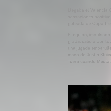
Llegaba el Valencia 
sensaciones positiva
goleada de Copa fren
El equipo, impulsado 
grada, salió a por to
una jugada embarull
mano de Justin Kluiv
fuera cuando Mestall