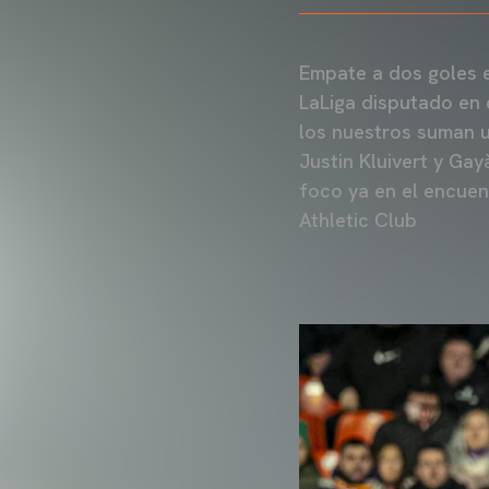
Empate a dos goles e
LaLiga disputado en 
los nuestros suman 
Justin Kluivert y Gay
foco ya en el encuent
Athletic Club