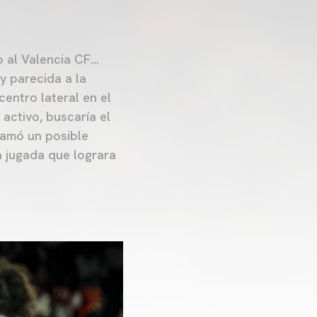
do al Valencia CF…
y parecida a la
entro lateral en el
 activo, buscaría el
lamó un posible
la jugada que lograra