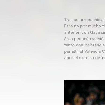
Tras un arreón inicia
Pero no por mucho ti
anterior, con Gayà s
área pequeña volvió a
tanto con insistenci
penalti. El Valencia 
abrir el sistema defe