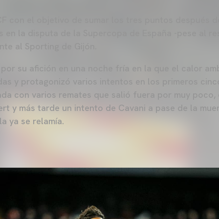
CF con el objetivo de sumar los tres puntos después 
s en la disputa de la Supercopa de España -pese al res
te al Sporting de Gijón.
por su afición en una noche fría en la que el calor amb
das y protagonizó varios intentos en los primeros cinc
ada con varios remates que salió fuera por muy poco
ert y más tarde un intento de Cavani a pase de la mu
a ya se relamía.