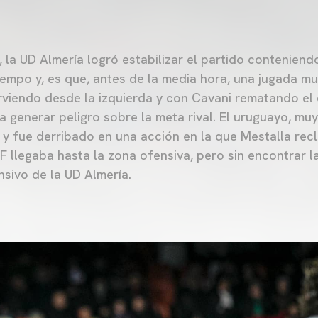
l, la UD Almería logró estabilizar el partido contenien
empo y, es que, antes de la media hora, una jugada mu
irviendo desde la izquierda y con Cavani rematando el c
 generar peligro sobre la meta rival. El uruguayo, muy
a y fue derribado en una acción en la que Mestalla rec
CF llegaba hasta la zona ofensiva, pero sin encontrar 
nsivo de la UD Almería.