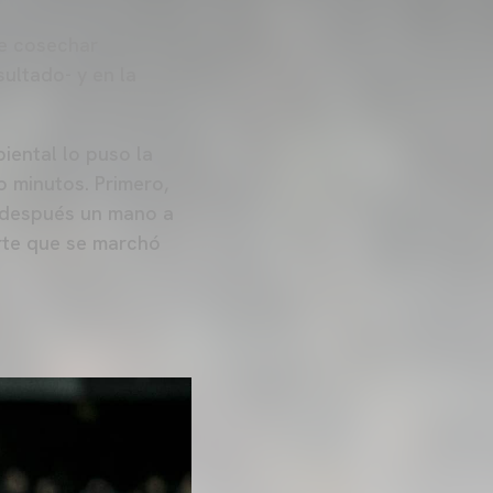
de cosechar
ultado- y en la
iental lo puso la
o minutos. Primero,
, después un mano a
erte que se marchó