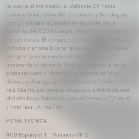
la vuelta al marcador, el Valencia CF había
tomado la iniciativa del encuentro y Kondogbia,
con un disparo ajustadísimo al poste de la
portería del RCD Espanyol, tuvo los tres puntos
en sus botas. El conjunto de Celades merecía la
victoria y en una buena recuperación tras hacer
una gran presión en la salida conseguía
finalmente el objetivo. Rodrigo, pegado a la cal,
ponía un centro directo a la cabeza de Maxi
Gómez y el uruguayo cabeceaba al fondo de la
red. Quinto gol para el uruguayo, artífice de una
victoria importantísima para el Valencia CF en el
tramo final de partido.
FICHA TÉCNICA
RCD Espanyol 1 – Valencia CF 2