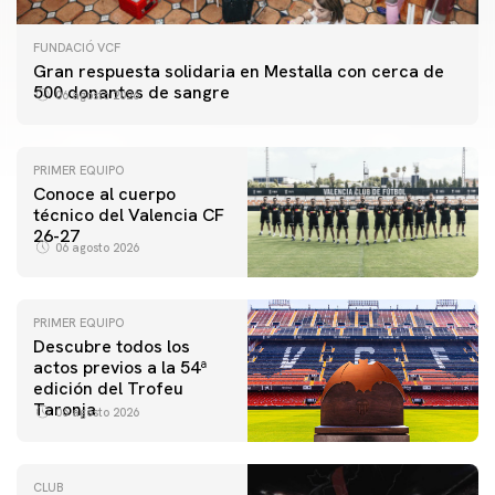
FUNDACIÓ VCF
Gran respuesta solidaria en Mestalla con cerca de
500 donantes de sangre
06 agosto 2026
PRIMER EQUIPO
Conoce al cuerpo
técnico del Valencia CF
26-27
06 agosto 2026
PRIMER EQUIPO
Descubre todos los
actos previos a la 54ª
edición del Trofeu
Taronja
06 agosto 2026
CLUB