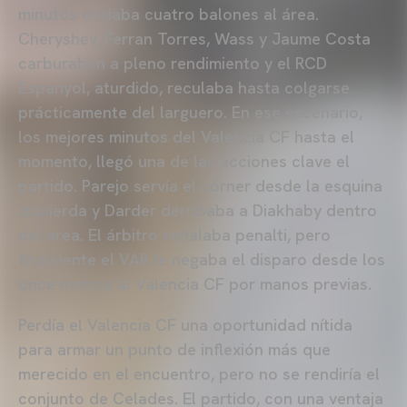
minutos enviaba cuatro balones al área.
Cheryshev, Ferran Torres, Wass y Jaume Costa
carburaban a pleno rendimiento y el RCD
Espanyol, aturdido, reculaba hasta colgarse
prácticamente del larguero. En ese escenario,
los mejores minutos del Valencia CF hasta el
momento, llegó una de las acciones clave el
partido. Parejo servía el córner desde la esquina
izquierda y Darder derribaba a Diakhaby dentro
del área. El árbitro señalaba penalti, pero
finalmente el VAR le negaba el disparo desde los
once metros al Valencia CF por manos previas.
Perdía el Valencia CF una oportunidad nítida
para armar un punto de inflexión más que
merecido en el encuentro, pero no se rendiría el
conjunto de Celades. El partido, con una ventaja