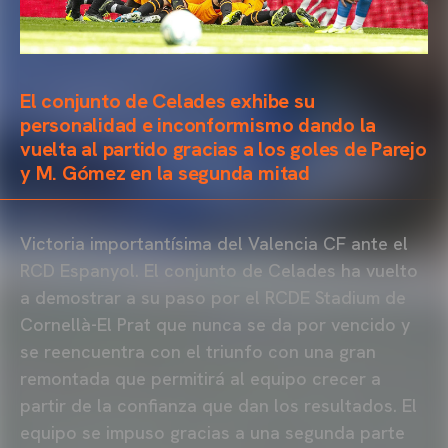
El conjunto de Celades exhibe su
personalidad e inconformismo dando la
vuelta al partido gracias a los goles de Parejo
y M. Gómez en la segunda mitad
Victoria importantísima del Valencia CF ante el
RCD Espanyol. El conjunto de Celades ha vuelto
a demostrar a su paso por el RCDE Stadium de
Cornellà-El Prat que nunca se da por vencido y
se reencuentra con el triunfo con una gran
remontada que permitirá al equipo crecer a
partir de la confianza que dan los resultados. El
equipo se impuso gracias a una segunda parte