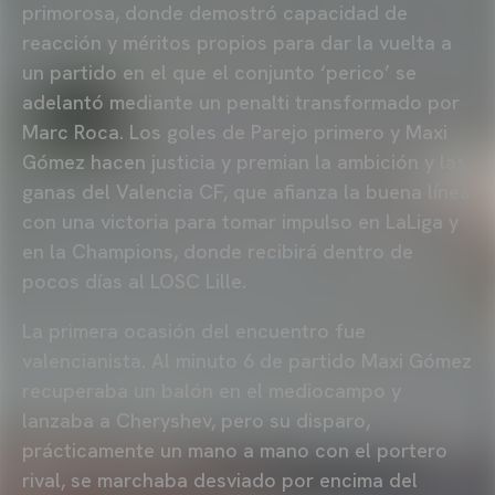
primorosa, donde demostró capacidad de
reacción y méritos propios para dar la vuelta a
un partido en el que el conjunto ‘perico’ se
adelantó mediante un penalti transformado por
Marc Roca. Los goles de Parejo primero y Maxi
Gómez hacen justicia y premian la ambición y las
ganas del Valencia CF, que afianza la buena línea
con una victoria para tomar impulso en LaLiga y
en la Champions, donde recibirá dentro de
pocos días al LOSC Lille.
La primera ocasión del encuentro fue
valencianista. Al minuto 6 de partido Maxi Gómez
recuperaba un balón en el mediocampo y
lanzaba a Cheryshev, pero su disparo,
prácticamente un mano a mano con el portero
rival, se marchaba desviado por encima del