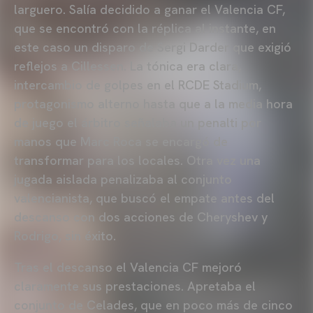
larguero. Salía decidido a ganar el Valencia CF,
que se encontró con la réplica al instante, en
este caso un disparo de Sergi Darder que exigió
reflejos a Cillessen. La tónica era clara,
intercambio de golpes en el RCDE Stadium,
protagonismo alterno hasta que a la media hora
de juego el árbitro señalaba un penalti por
manos que Marc Roca se encargó de
transformar para los locales. Otra vez una
jugada aislada penalizaba al conjunto
valencianista, que buscó el empate antes del
descanso con dos acciones de Cheryshev y
Rodrigo, sin éxito.
Tras el descanso el Valencia CF mejoró
claramente sus prestaciones. Apretaba el
conjunto de Celades, que en poco más de cinco