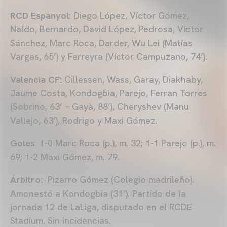
RCD Espanyol:
Diego López, Víctor Gómez,
Naldo, Bernardo, David López, Pedrosa, Víctor
Sánchez, Marc Roca, Darder, Wu Lei (Matías
Vargas, 65’) y Ferreyra (Víctor Campuzano, 74’).
Valencia CF:
Cillessen, Wass, Garay, Diakhaby,
Jaume Costa, Kondogbia, Parejo, Ferran Torres
(Sobrino, 63’ – Gayà, 88’), Cheryshev (Manu
Vallejo, 63’), Rodrigo y Maxi Gómez.
Goles:
1-0 Marc Roca (p.), m. 32; 1-1 Parejo (p.), m.
69; 1-2 Maxi Gómez, m. 79.
Árbitro:
Pizarro Gómez (Colegio madrileño).
Amonestó a Kondogbia (31’). Partido de la
jornada 12 de LaLiga, disputado en el RCDE
Stadium. Sin incidencias.