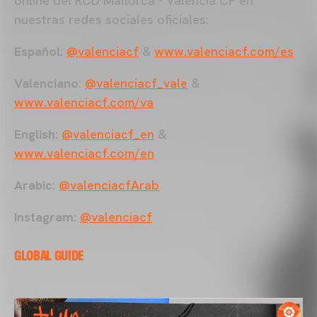
online del RCD Mallorca - Valencia CF en
nuestras redes sociales oficiales:
Español
:
@valenciacf
&
www.valenciacf.com/es
Valenciano
:
@valenciacf_vale
&
www.valenciacf.com/va
English
:
@valenciacf_en
&
www.valenciacf.com/en
Arabic
:
@valenciacfArab
Instagram
:
@valenciacf
GLOBAL GUIDE