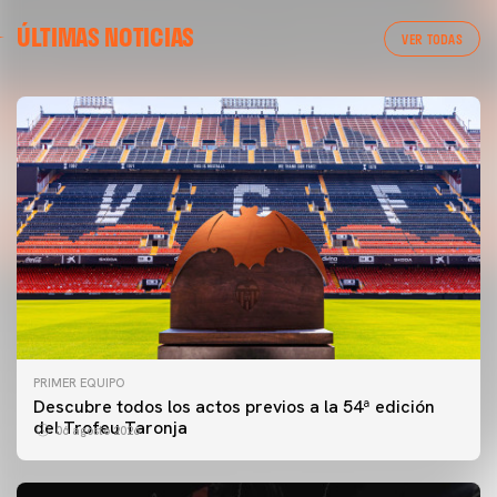
ÚLTIMAS NOTICIAS
VER TODAS
PRIMER EQUIPO
Descubre todos los actos previos a la 54ª edición
del Trofeu Taronja
06 agosto 2026