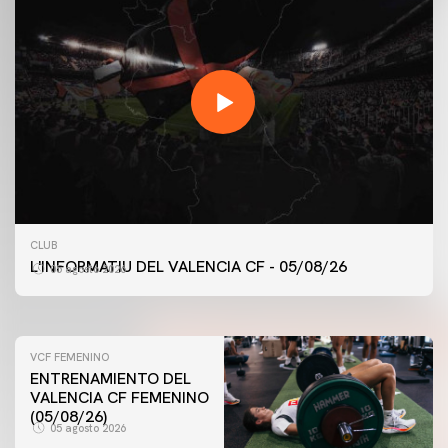
PRIMER EQUIPO
ENTRENAMIENTO MATINAL DEL VALENCIA CF
CLUB
5/8/2026
L'INFORMATIU DEL VALENCIA CF - 05/08/26
05 agosto 2026
05 agosto 2026
VCF FEMENINO
ENTRENAMIENTO DEL
VALENCIA CF FEMENINO
(05/08/26)
05 agosto 2026