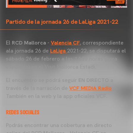
Partido de la jornada 26 de LaLiga 2021-22
El
RCD Mallorca
-
Valencia CF
, correspondiente
ala jornada 26 de
LaLiga
2021-22, se disputará el
sábado 26 de febrero a las 14:00 horas (hora
española) en el Visit Mallorca Estadi.
El encuentro se podrá seguir
EN DIRECTO
a
través de la narración de
VCF MEDIA Radio
.
También en la web y la app oficiales VCF.
REDES SOCIALES
Podrás encontrar una cobertura en directo