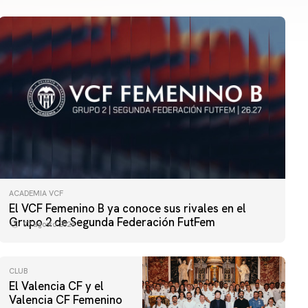
ACADEMIA VCF
El VCF Femenino B ya conoce sus rivales en el
Grupo 2 de Segunda Federación FutFem
07 agosto 2026
CLUB
El Valencia CF y el
Valencia CF Femenino