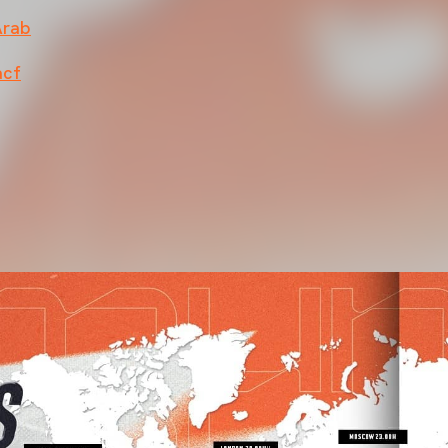
Arab
acf