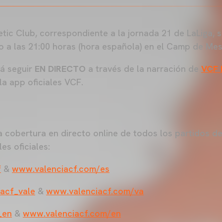
etic Club, correspondiente a la jornada 21 de LaLiga, s
 a las 21:00 horas (hora española) en el Camp de Mest
rá seguir
EN DIRECTO
a través de la narración de
VCF 
la app oficiales VCF.
 cobertura en directo online de todos los partidos de
es oficiales:
f
&
www.valenciacf.com/es
acf_vale
&
www.valenciacf.com/va
_en
&
www.valenciacf.com/en