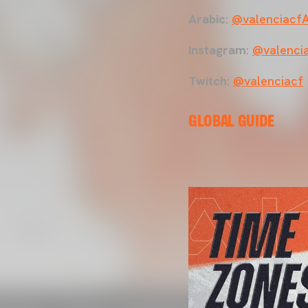
Arabic
:
@valenciacf
Instagram
:
@valenci
Twitch
:
@valenciacf
GLOBAL GUIDE