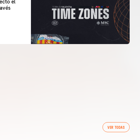
ecto el
lavés
VER TODAS