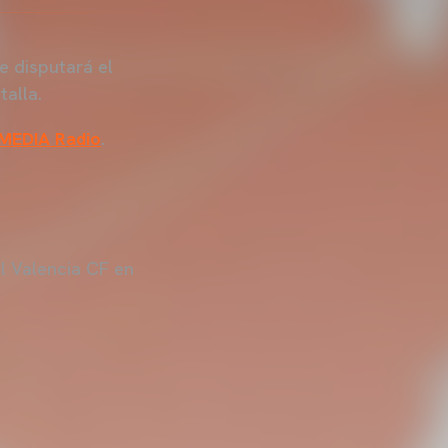
e disputará el
alla.
MEDIA Radio
.
l Valencia CF en