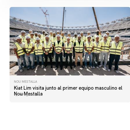
NOU MESTALLA
PRIMER EQUIPO
Kiat Lim visita junto al primer equipo masculino el
ENTRENAMIENTO DEL VALENCIA CF 7/8/2026
Nou Mestalla
07 agosto 2026
07 agosto 2026