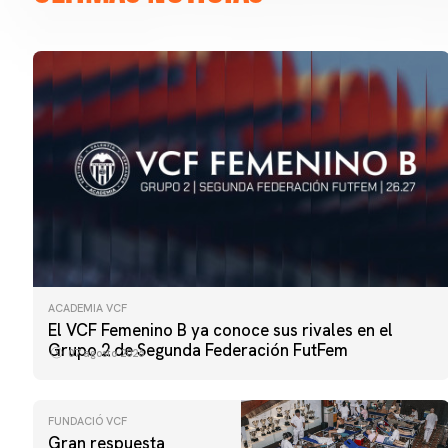
ACADEMIA VCF
El VCF Femenino B ya conoce sus rivales en el
Grupo 2 de Segunda Federación FutFem
07 agosto 2026
FUNDACIÓ VCF
Gran respuesta