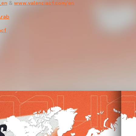
_en
&
www.valenciacf.com/en
Arab
acf