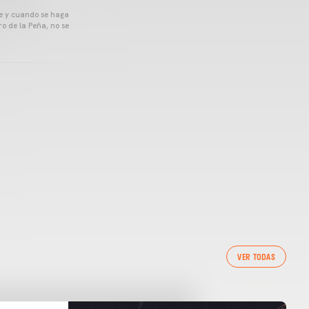
pre y cuando se haga
o de la Peña, no se
VER TODAS