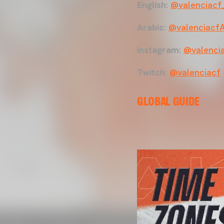
English
:
@valenciacf
Arabic
:
@valenciacf
Instagram
:
@valenci
Twitch
:
@valenciacf
GLOBAL GUIDE