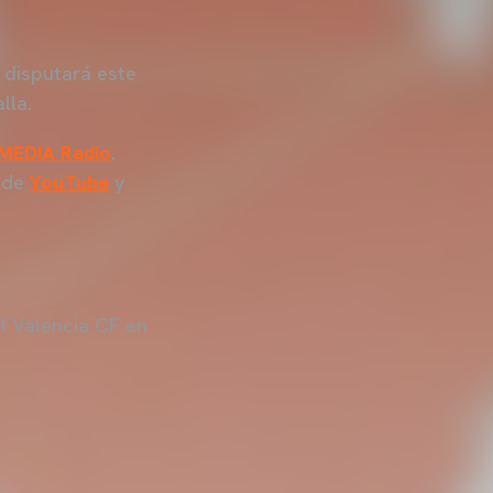
 disputará este
lla.
MEDIA Radio
.
s de
YouTube
y
l Valencia CF en