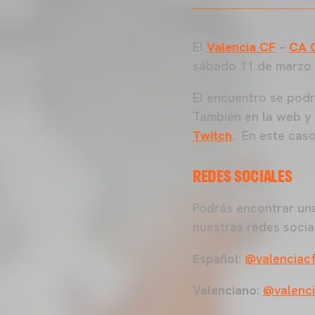
El
Valencia CF
–
CA 
sábado 11 de marzo a
El encuentro se pod
También en la web y 
Twitch
. En este caso
REDES SOCIALES
Podrás encontrar una
nuestras redes social
Español
:
@valenciac
Valenciano
:
@valenci