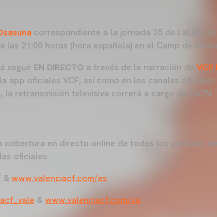
Osasuna
correspondiente a la jornada 25 de LaLiga, se
 las 21:00 horas (hora española) en el Camp de Mesta
rá seguir
EN DIRECTO
a través de la narración de
VCF 
la app oficiales VCF, así como en los canales oficiale
, la retransmisión televisiva correrá a cargo de DAZN.
 cobertura en directo online de todos los partidos de
es oficiales:
f
&
www.valenciacf.com/es
acf_vale
&
www.valenciacf.com/va