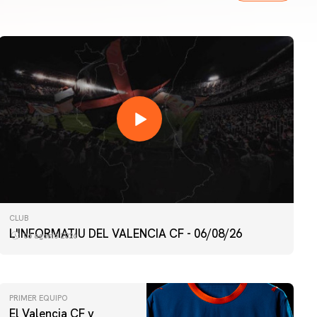
CLUB
L'INFORMATIU DEL VALENCIA CF - 06/08/26
06 agosto 2026
PRIMER EQUIPO
El Valencia CF y