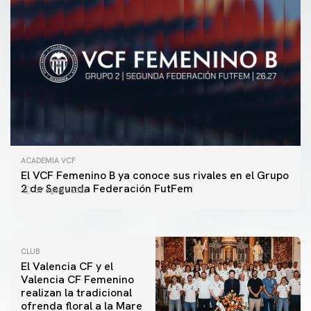
ACADEMIA VCF
PRIMER EQUIPO
El VCF Femenino B ya conoce sus rivales en el Grupo
ENTRENAMIENTO DEL VALENCIA CF 7/8/2026
2 de Segunda Federación FutFem
07 agosto 2026
07 agosto 2026
CLUB
El Valencia CF y el
Valencia CF Femenino
realizan la tradicional
ofrenda floral a la Mare