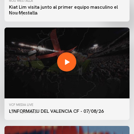
NOU MESTALLA
Kiat Lim visita junto al primer equipo masculino el
Nou Mestalla
07 agosto 2026
VCF MEDIA LIVE
L'INFORMATIU DEL VALENCIA CF - 07/08/26
07 agosto 2026