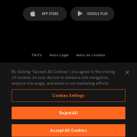
FAQ's
Aviso Legal
Aviso de cookies
Cookies Settings
Contactos
Prensa
By clicking “Accept All Cookies”, you agree to the storing
of cookies on your device to enhance site navigation,
Ley Transparencia
Política de Privacidad
analyze site usage, and assist in our marketing efforts.
Accesibilidad
Cookies Settings
Reject All
Ninguna parte de esta página puede ser reproducida sin el permiso del Valencia
CF © 2026 Valencia CF.
Accept All Cookies
Hecho por Lobo.