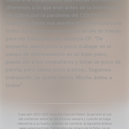
diferentes a lo que eran antes de la interrupción
del fútbol por la pandemia del COVID-19 y el
futbolista danés nos enseña en primera persona
todos los secretos de cómo es un día de trabajo
para los futbolistas del Valencia CF. “De
momento vamos poco a poco, trabajar en el
campo de entrenamiento es un buen paso,
puedo ver a los compañeros y tocar un poco de
pelota, pero vamos poco a poco… Seguimos
trabajando, ya queda menos. Mucho ánimo a
todos”.
Copyright 2013-2025 Valencia Club de Fútbol. Se permite el uso
del contenido editorial del artículo siempre y cuando se haga
referencia a su fuente, además de contener el siguiente enlace:
www.valenciacf.com. Fotografías de Lázaro de la Peña, no se