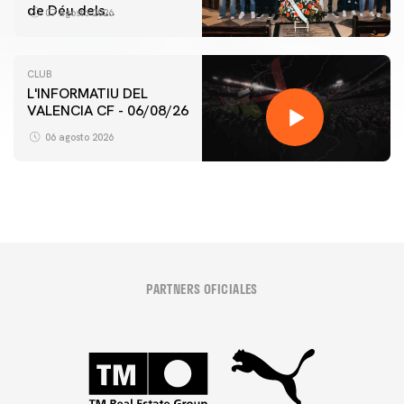
de Déu dels
07 agosto 2026
Desamparats
CLUB
L'INFORMATIU DEL
VALENCIA CF - 06/08/26
06 agosto 2026
PARTNERS OFICIALES