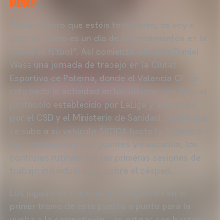
MENOS”
“Hola, espero que estéis todos bien, os voy a
enseñar cómo es un día de entrenamientos en la
vuelta al fútbol”. Así comienza a relatar Daniel
Wass una jornada de trabajo en la Ciutat
Esportiva de Paterna, donde el Valencia CF ha
retomado la actividad en los últimos días bajo el
protocolo establecido por LaLiga y aprobado
por el CSD y el Ministerio de Sanidad. Desde que
se sube a su vehículo ŠKODA hasta la llegada a
las instalaciones con guantes y mascarilla, los
controles rutinarios o las primeras sesiones de
trabajo individualizado sobre el césped…
Los jugadores extreman precauciones en el
primer tramo de esta puesta a punto para la
vuelta a la competición. Las rutinas son bastante