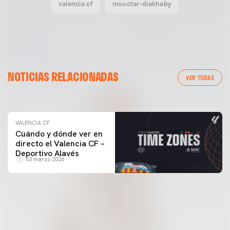
valencia cf
mouctar-diakhaby
VALENCIA CF
NOTICIAS RELACIONADAS
ENTRENAMIENTO DEL VALENCIA CF 04/03/26
VER TODAS
04 marzo 2026
VALENCIA CF
Cuándo y dónde ver en
directo el Valencia CF –
Deportivo Alavés
03 marzo 2026
PRIMER EQUIPO