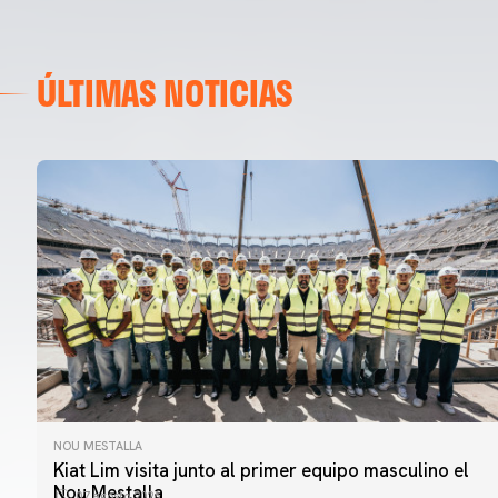
ÚLTIMAS NOTICIAS
NOU MESTALLA
PRIMER EQUIPO
Kiat Lim visita junto al primer equipo masculino el
ENTRENAMIENTO DEL VALENCIA CF 7/8/2026
Nou Mestalla
07 agosto 2026