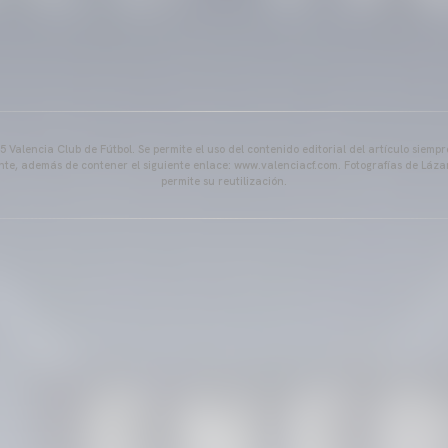
 Valencia Club de Fútbol. Se permite el uso del contenido editorial del artículo siem
ente, además de contener el siguiente enlace: www.valenciacf.com. Fotografías de Lázar
permite su reutilización.