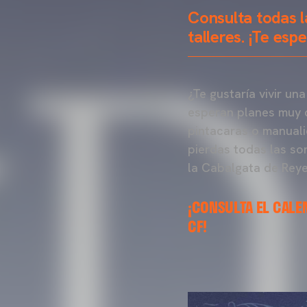
Consulta todas l
talleres. ¡Te esp
¿Te gustaría vivir u
esperan planes muy d
pintacaras o manuali
pierdas todas las so
la Cabalgata de Reye
¡CONSULTA EL CALE
CF!