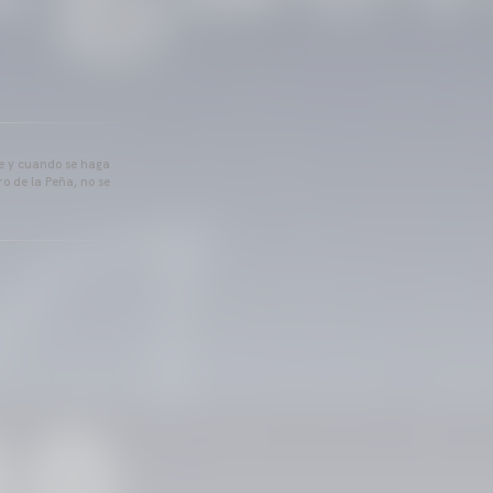
pre y cuando se haga
o de la Peña, no se