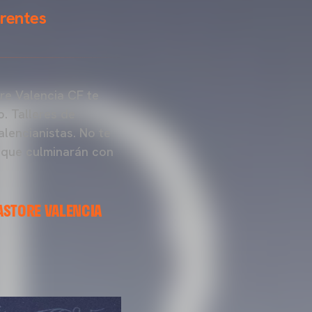
erentes
ore Valencia CF te
. Talleres de
lencianistas. No te
 que culminarán con
ASTORE VALENCIA