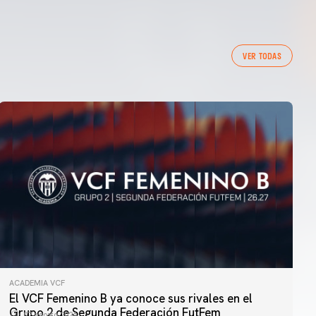
VER TODAS
ACADEMIA VCF
El VCF Femenino B ya conoce sus rivales en el
Grupo 2 de Segunda Federación FutFem
07 agosto 2026