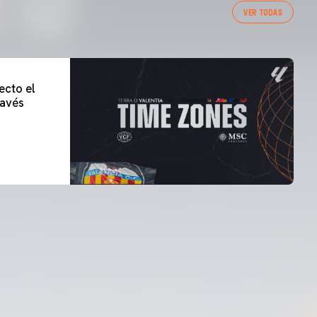
VER TODAS
ecto el
lavés