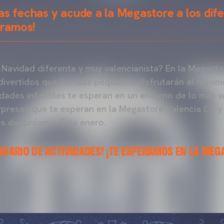
as fechas y acude a la Megastore a los dif
eramos!
na Navidad diferente y muy valencianista? En la Megast
ivertidos que los más pequeños disfrutarán al máximo
dades infantiles te esperan en un entorno de lo más va
rpresas que te esperan en la Megastore Valencia CF y
s del próximo 5 de enero.
NDARIO DE ACTIVIDADES! ¡TE ESPERAMOS EN LA MEG