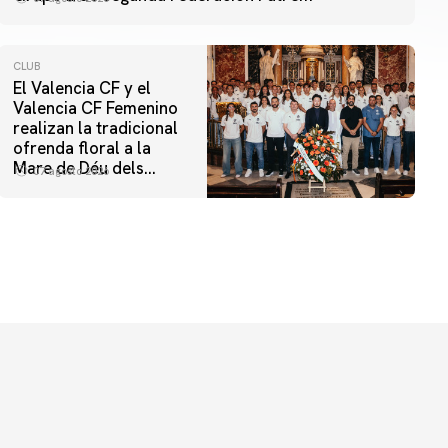
CLUB
El Valencia CF y el
Valencia CF Femenino
realizan la tradicional
ofrenda floral a la
Mare de Déu dels
07 agosto 2026
Desamparats