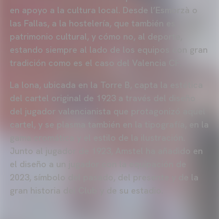
en apoyo a la cultura local. Desde l’Esmorzà o
las Fallas, a la hostelería, que también es
patrimonio cultural, y cómo no, al deporte,
estando siempre al lado de los equipos con gran
tradición como es el caso del Valencia CF.
La lona, ubicada en la Torre B, capta la estética
del cartel original de 1923 a través del diseño
del jugador valencianista que protagonizó aquel
cartel, y se plasma también en la tipografía, en la
gama cromática y el estilo de la ilustración.
Junto al jugador de 1923, Amstel ha añadido en
el diseño a un jugador con la equipación de
2023, símbolo del pasado, del presente y de la
gran historia del Club y de su estadio.