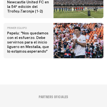
Newcastle United FC en
la 54ª edición del
Trofeu Taronja (1-2)
08 agosto 2026
PRIMER EQUIPO
Pepelu: "Nos quedamos
con el esfuerzo. Debe
servirnos para el inicio
PRIMER EQUIPO
liguero en Mestalla, que
Las fotos del Valencia CF-Newcastle United FC
lo estamos esperando"
08 agosto 2026
08 agosto 2026
PARTNERS OFICIALES