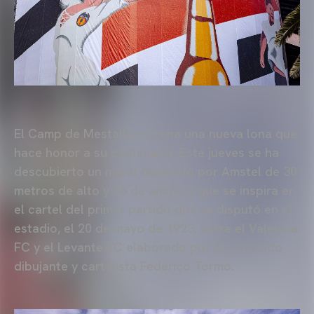
El Camp de Mestalla estrena una nueva lona que
hace honor a su centenario. Este jueves se ha
descubierto un mural diseñado por Amstel de 30
metros de alto y 26 de ancho y que se inspira en
el cartel del primer partido que se disputó en el
estadio, el 20 de mayo de 1923, entre el Valencia
FC y el Levante FC elaborado por el conocido
dibujante y cartelista Federico Tormo.