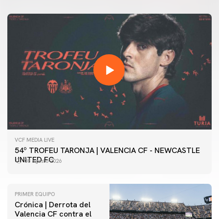
VCF MEDIA LIVE
54º TROFEU TARONJA | VALENCIA CF - NEWCASTLE
UNITED FC
08 agosto 2026
PRIMER EQUIPO
Crónica | Derrota del
Valencia CF contra el