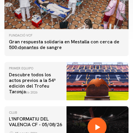
FUNDACIÓ VCF
Gran respuesta solidaria en Mestalla con cerca de
500 donantes de sangre
06 agosto 2026
PRIMER EQUIPO
Descubre todos los
actos previos a la 54ª
edición del Trofeu
Taronja
06 agosto 2026
CLUB
L'INFORMATIU DEL
PRIMER EQUIPO
VALENCIA CF - 05/08/26
ENTRENAMIENTO MATINAL DEL VALENCIA CF
5/8/2026