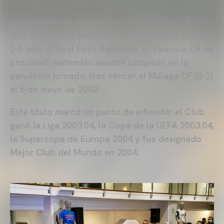
La competición arrancó para el Valencia CF con
un 1-0 frente al Real Madrid CF y finalizó con un
2-0 ante el Real Betis Balompié. El Valencia CF se
proclamó matemáticamente campeón en la
penúltima jornada, tras vencer al Málaga CF (0-2)
el 5 de mayo de 2002.
Este título marcó un punto de inflexión: el Club
ganó la Liga 2003.04, la Copa de la UEFA 2003.04,
la Supercopa de Europa 2004 y fue designado
Mejor Club del Mundo en 2004.