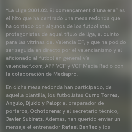
“La Lliga 2001.02. El començament d´una era”
es
el hito que ha centrado una mesa redonda que
ha contado con algunos de los futbolistas
protagonistas de aquel título de liga, el quinto
para las vitrinas del Valencia CF, y que ha podido
ser seguida en directo por el valencianismo y el
aficionado al fútbol en general vía
valenciacf.com, APP VCF y VCF Media Radio con
la colaboración de Mediapro.
En dicha mesa redonda han participado, de
aquella plantilla, los futbolistas
Curro Torres,
Angulo, Djukic y Palop
; el preparador de
porteros,
Ochotorena
; y el secretario técnico,
Javier Subirats
. Además, han querido enviar un
mensaje el entrenador
Rafael Benítez
y los