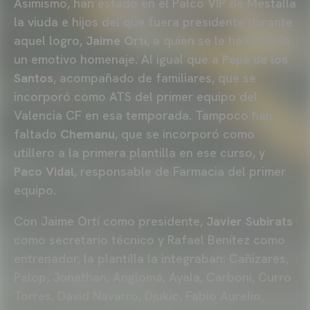
Asimismo, han estado en el Palco VIP de Mestalla
la viuda e hijos del que fuera presidente durante
aquel logro,
Jaime Ortí
, a quien se le ha rendido
un emotivo homenaje. Al igual que a
Pepe de los
Santos
, acompañado de familiares, que se
incorporó como ATS del primer equipo del
Valencia CF en esa temporada. Tampoco han
faltado
Chemanu
, que se incorporó como
utillero a la primera plantilla en ese curso, y
Paco Vidal
, responsable de Farmacia del primer
equipo.
Con Jaime Ortí como presidente,
Javier Subirats
como secretario técnico y Rafael Benítez como
entrenador, la plantilla la integraban: Cañizares,
Palop, Jonathan, Anglomá, Ayala, Carboni, Curro
Torres, David Navarro, Djukic, Fabio Aurelio,