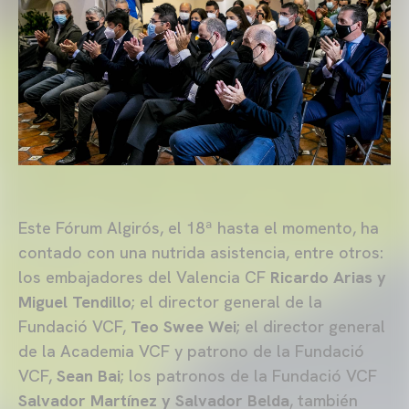
Este Fórum Algirós, el 18ª hasta el momento, ha
contado con una nutrida asistencia, entre otros:
los embajadores del Valencia CF
Ricardo Arias y
Miguel Tendillo
; el director general de la
Fundació VCF,
Teo Swee Wei
; el director general
de la Academia VCF y patrono de la Fundació
VCF,
Sean Bai
; los patronos de la Fundació VCF
Salvador Martínez y Salvador Belda
, también