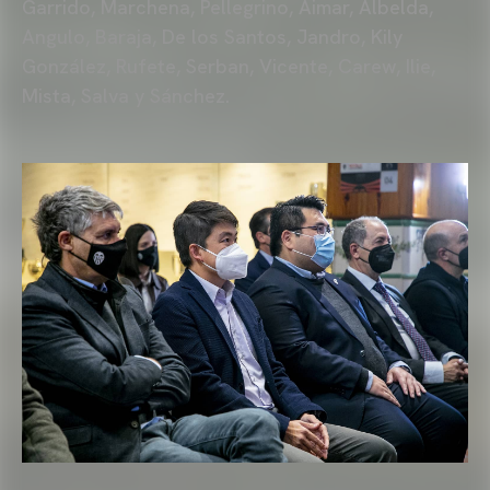
Garrido, Marchena, Pellegrino, Aimar, Albelda,
Angulo, Baraja, De los Santos, Jandro, Kily
González, Rufete, Serban, Vicente, Carew, Ilie,
Mista, Salva y Sánchez.