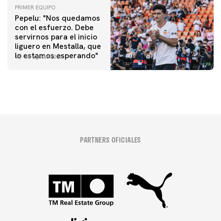
PRIMER EQUIPO
Pepelu: "Nos quedamos
con el esfuerzo. Debe
servirnos para el inicio
liguero en Mestalla, que
lo estamos esperando"
08 agosto 2026
PARTNERS OFICIALES