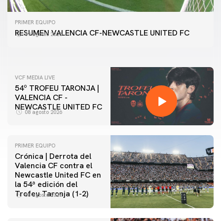
PRIMER EQUIPO
GALERÍA | VALENCIA CF - NEWCASTLE UNITED FC
PRIMER EQUIPO
54ª EDICIÓN TROFEU TARONJA
RESUMEN VALENCIA CF-NEWCASTLE UNITED FC
09 agosto 2026
08 agosto 2026
VCF MEDIA LIVE
54º TROFEU TARONJA |
VALENCIA CF -
NEWCASTLE UNITED FC
08 agosto 2026
PRIMER EQUIPO
Crónica | Derrota del
Valencia CF contra el
Newcastle United FC en
la 54ª edición del
Trofeu Taronja (1-2)
08 agosto 2026