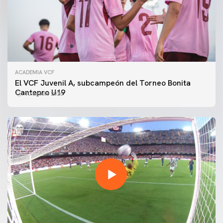
ACADEMIA VCF
El VCF Juvenil A, subcampeón del Torneo Bonita
Cantepro U19
10 agosto 2026