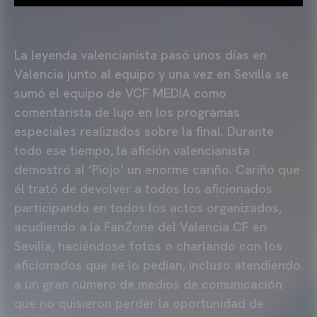
La leyenda valencianista pasó unos días en
Valencia junto al equipo y una vez en Sevilla se
sumó el equipo de VCF MEDIA como
comentarista de lujo en los programas
especiales realizados sobre la final. Durante
todo ese tiempo, la afición valencianista
demostró al ‘Piojo’ un enorme cariño. Cariño que
él trató de devolver a todos los aficionados
participando en todos los actos organizados,
acudiendo a la FanZone del Valencia CF en
Sevilla, haciéndose fotos o charlando con los
aficionados que se lo pedían, incluso atendiendo
a un gran número de medios de comunicación
que no quisieron perder la oportunidad de