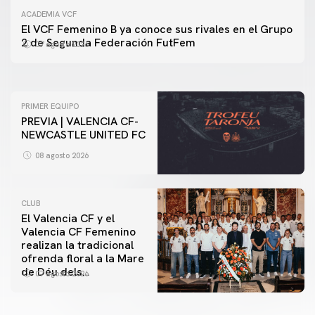
ACADEMIA VCF
PRIMER EQUIPO
El VCF Femenino B ya conoce sus rivales en el Grupo
ENTRENAMIENTO DEL VALENCIA CF 7/8/2026
2 de Segunda Federación FutFem
07 agosto 2026
07 agosto 2026
PRIMER EQUIPO
PREVIA | VALENCIA CF-
NEWCASTLE UNITED FC
08 agosto 2026
CLUB
El Valencia CF y el
Valencia CF Femenino
realizan la tradicional
ofrenda floral a la Mare
de Déu dels
07 agosto 2026
Desamparats