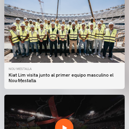
NOU MESTALLA
Kiat Lim visita junto al primer equipo masculino el
Nou Mestalla
07 agosto 2026