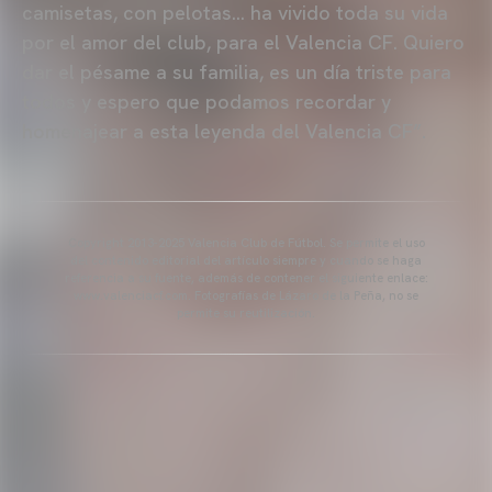
camisetas, con pelotas… ha vivido toda su vida
por el amor del club, para el Valencia CF. Quiero
dar el pésame a su familia, es un día triste para
todos y espero que podamos recordar y
homenajear a esta leyenda del Valencia CF”.
Copyright 2013-2025 Valencia Club de Fútbol. Se permite el uso
del contenido editorial del artículo siempre y cuando se haga
referencia a su fuente, además de contener el siguiente enlace:
www.valenciacf.com. Fotografías de Lázaro de la Peña, no se
permite su reutilización.