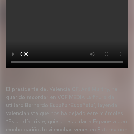
El presidente del Valencia CF, Anil Murthy, ha
querido recordar en VCF MEDIA la figura del
utillero Bernardo España ‘Españeta’, leyenda
valencianista que nos ha dejado este miércoles:
“Es un día triste, quiero recordar a Españeta con
mucho cariño, lo vi muchas veces en Paterna con