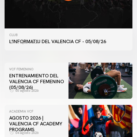
PRIMER EQUIPO
ENTRENAMIENTO MATINAL DEL VALENCIA CF
CLUB
5/8/2026
L'INFORMATIU DEL VALENCIA CF - 05/08/26
05 agosto 2026
05 agosto 2026
VCF FEMENINO
ENTRENAMIENTO DEL
VALENCIA CF FEMENINO
(05/08/26)
05 agosto 2026
ACADEMIA VCF
AGOSTO 2026 |
VALENCIA CF ACADEMY
PROGRAMS
04 agosto 2026