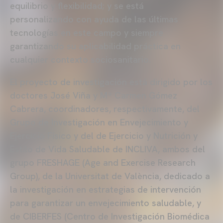
equilibrio y flexibilidad; y se está
personalizando con ayuda de las últimas
tecnologías en este campo y siempre
garantizando su aplicabilidad práctica en
cualquier contexto sociosanitario.
El proyecto de investigación está dirigido por los
doctores José Viña y Mª Carmen Gómez
Cabrera, coordinadores, respectivamente, del
Grupo de Investigación en Envejecimiento y
Ejercicio Físico y del de Ejercicio y Nutrición y
Estilo de Vida Saludable de INCLIVA, ambos del
grupo FRESHAGE (Age and Exercise Research
Group), de la Universitat de València, dedicado a
la investigación en estrategias de intervención
para garantizar un envejecimiento saludable, y
de CIBERFES (Centro de Investigación Biomédica