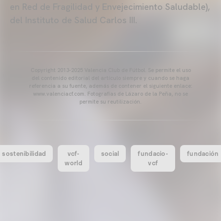
en Red de Fragilidad y Envejecimiento Saludable),
del Instituto de Salud Carlos III.
Copyright 2013-2025 Valencia Club de Fútbol. Se permite el uso
del contenido editorial del artículo siempre y cuando se haga
referencia a su fuente, además de contener el siguiente enlace:
www.valenciacf.com. Fotografías de Lázaro de la Peña, no se
permite su reutilización.
sostenibilidad
vcf-
social
fundacio-
fundación
world
vcf