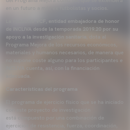
del Programa Mejora como tal, que se extenderá
en un futuro a más ex futbolistas y socios.
La Fundació VCF
,
entidad embajadora de honor
de INCLIVA desde la temporada 2019.20 por su
apoyo a la investigación sanitaria
, dota al
Programa Mejora de los recursos económicos,
materiales y humanos necesarios, de manera que
no supone coste alguno para los participantes e
INCLIVA cuenta, así, con la financiación
adecuada.
Características del programa
El programa de ejercicio físico que se ha iniciado
con este proyecto de investigación
está compuesto por una combinación de
ejercicios de resistencia, fuerza, coordinación,