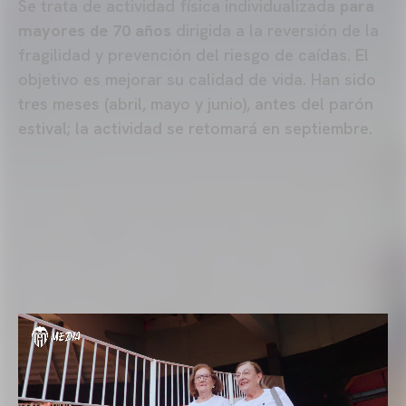
Se trata de actividad física individualizada
para
mayores de 70 años
dirigida a la reversión de la
fragilidad y prevención del riesgo de caídas. El
objetivo es mejorar su calidad de vida. Han sido
tres meses (abril, mayo y junio), antes del parón
estival; la actividad se retomará en septiembre.