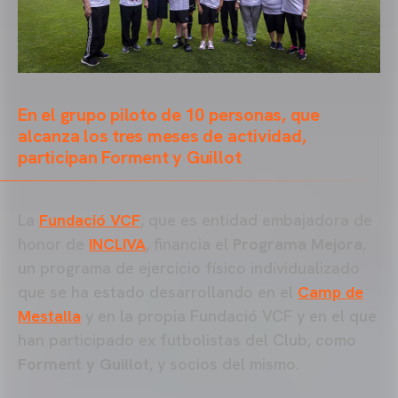
En el grupo piloto de 10 personas, que
alcanza los tres meses de actividad,
participan Forment y Guillot
La
Fundació VCF
, que es entidad embajadora de
honor de
INCLIVA
, financia el
Programa Mejora
,
un programa de ejercicio físico individualizado
que se ha estado desarrollando en el
Camp de
Mestalla
y en la propia Fundació VCF y en el que
han participado ex futbolistas del Club, como
Forment y Guillot
, y socios del mismo.