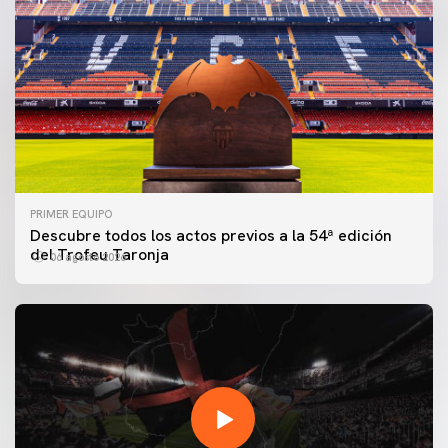
PRIMER EQUIPO
Descubre todos los actos previos a la 54ª edición
del Trofeu Taronja
06 agosto 2026