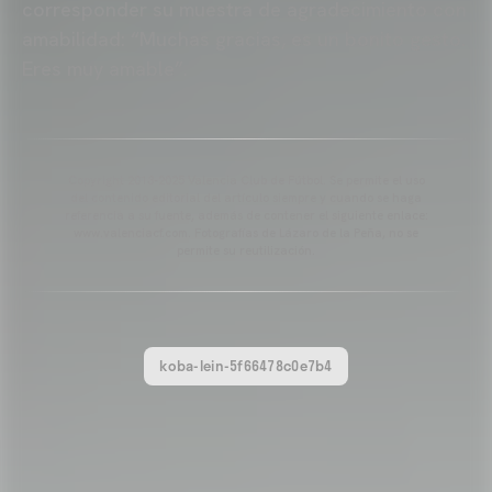
corresponder su muestra de agradecimiento con
amabilidad: “Muchas gracias, es un bonito gesto.
Eres muy amable”.
Copyright 2013-2025 Valencia Club de Fútbol. Se permite el uso
del contenido editorial del artículo siempre y cuando se haga
referencia a su fuente, además de contener el siguiente enlace:
www.valenciacf.com. Fotografías de Lázaro de la Peña, no se
permite su reutilización.
koba-lein-5f66478c0e7b4