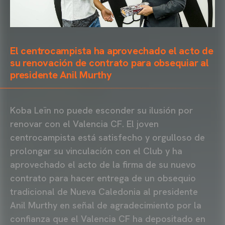
El centrocampista ha aprovechado el acto de
su renovación de contrato para obsequiar al
presidente Anil Murthy
Koba Leïn no puede esconder su ilusión por
renovar con el Valencia CF. El joven
centrocampista está satisfecho y orgulloso de
prolongar su vinculación con el Club y ha
aprovechado el acto de la firma de su nuevo
contrato para hacer entrega de un obsequio
tradicional de Nueva Caledonia al presidente
Anil Murthy en señal de agradecimiento por la
confianza que el Valencia CF ha depositado en