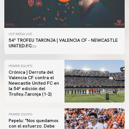
VCF MEDIA LIVE
54º TROFEU TARONJA | VALENCIA CF - NEWCASTLE
UNITED FC
08 agosto 2026
PRIMER EQUIPO
Crónica | Derrota del
Valencia CF contra el
Newcastle United FC en
la 54ª edición del
Trofeu Taronja (1-2)
08 agosto 2026
PRIMER EQUIPO
Pepelu: "Nos quedamos
con el esfuerzo. Debe