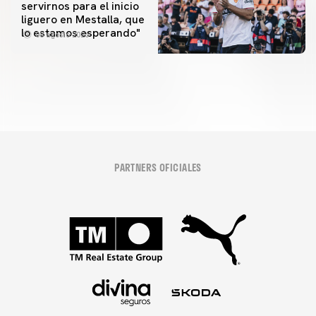
servirnos para el inicio
PRIMER EQUIPO
liguero en Mestalla, que
Las fotos del Valencia CF-Newcastle United FC
lo estamos esperando"
08 agosto 2026
08 agosto 2026
PARTNERS OFICIALES