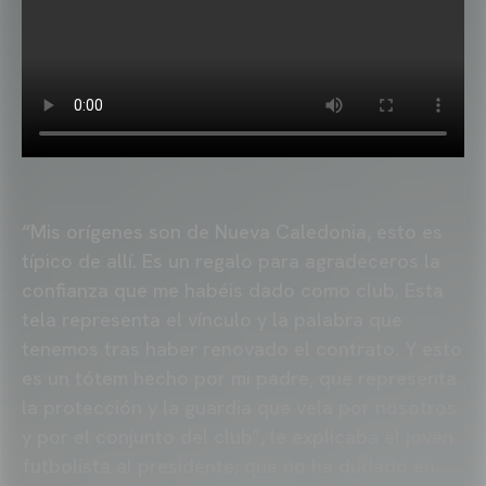
“Mis orígenes son de Nueva Caledonia, esto es
típico de allí. Es un regalo para agradeceros la
confianza que me habéis dado como club. Esta
tela representa el vínculo y la palabra que
tenemos tras haber renovado el contrato. Y esto
es un tótem hecho por mi padre, que representa
la protección y la guardia que vela por nosotros
y por el conjunto del club”, le explicaba el joven
futbolista al presidente, que no ha dudado en