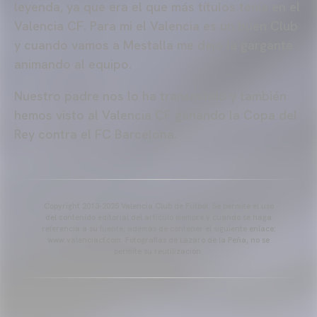
leyenda, ya que era el que más títulos tenía en el
Valencia CF. Para mi el Valencia es un buen Club
y cuando vamos a Mestalla me dejo la garganta
animando al equipo.
Nuestro padre nos lo ha transmitido y también
hemos visto al Valencia CF ganando la Copa del
Rey contra el FC Barcelona.
Copyright 2013-2025 Valencia Club de Fútbol. Se permite el uso
del contenido editorial del artículo siempre y cuando se haga
referencia a su fuente, además de contener el siguiente enlace:
www.valenciacf.com. Fotografías de Lázaro de la Peña, no se
permite su reutilización.