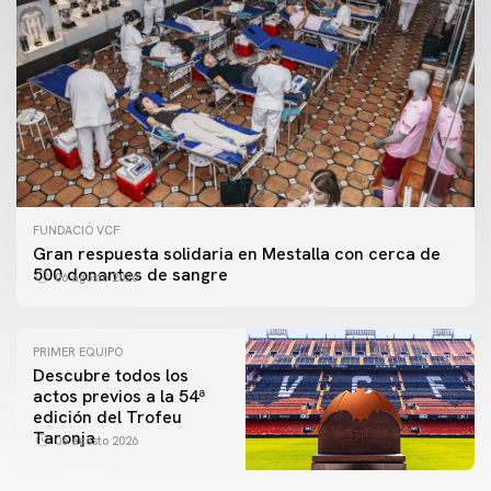
FUNDACIÓ VCF
Gran respuesta solidaria en Mestalla con cerca de
500 donantes de sangre
06 agosto 2026
PRIMER EQUIPO
Descubre todos los
actos previos a la 54ª
edición del Trofeu
Taronja
06 agosto 2026