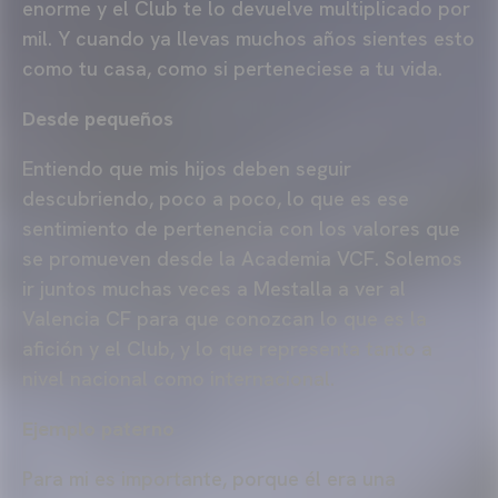
enorme y el Club te lo devuelve multiplicado por
mil. Y cuando ya llevas muchos años sientes esto
como tu casa, como si perteneciese a tu vida.
Desde pequeños
Entiendo que mis hijos deben seguir
descubriendo, poco a poco, lo que es ese
sentimiento de pertenencia con los valores que
se promueven desde la Academia VCF. Solemos
ir juntos muchas veces a Mestalla a ver al
Valencia CF para que conozcan lo que es la
afición y el Club, y lo que representa tanto a
nivel nacional como internacional.
Ejemplo paterno
Para mi es importante, porque él era una