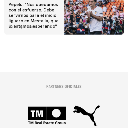
Pepelu: "Nos quedamos
con el esfuerzo. Debe
servirnos para el inicio
PRIMER EQUIPO
liguero en Mestalla, que
Las fotos del Valencia CF-Newcastle United FC
PRIMER EQUIPO
lo estamos esperando"
08 agosto 2026
MESTALLA 📍
08 agosto 2026
08 agosto 2026
PARTNERS OFICIALES