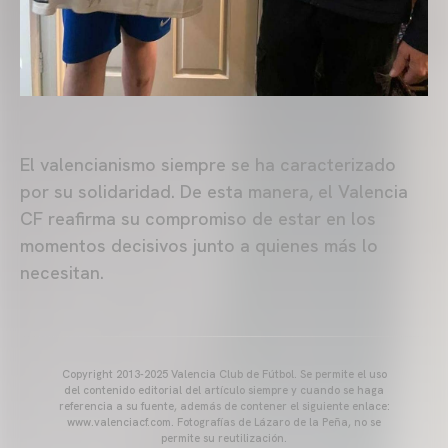
El valencianismo siempre se ha caracterizado
por su solidaridad. De esta manera, el Valencia
CF reafirma su compromiso de estar en los
momentos decisivos junto a quienes más lo
necesitan.
Copyright 2013-2025 Valencia Club de Fútbol. Se permite el uso
del contenido editorial del artículo siempre y cuando se haga
referencia a su fuente, además de contener el siguiente enlace:
www.valenciacf.com. Fotografías de Lázaro de la Peña, no se
permite su reutilización.