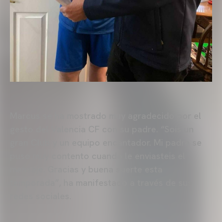
Marcus se ha mostrado muy agradecido por el
gesto del Valencia CF con su padre. “Sois un
gran Club y un equipo encantador. Mi padre se
puso muy contento cuando le enviasteis el
mensaje. Gracias y buena suerte esta
temporada”, ha manifestado a través de sus
redes sociales.