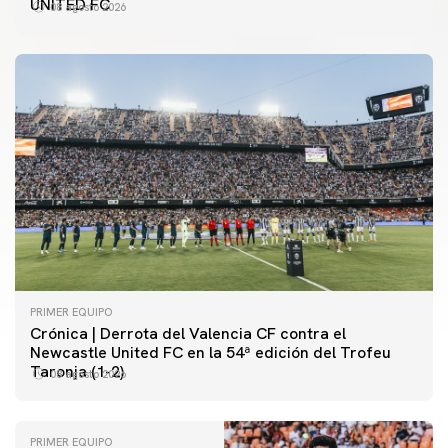
UNITED FC
08 agosto 2026
PRIMER EQUIPO
Crónica | Derrota del Valencia CF contra el
Newcastle United FC en la 54ª edición del Trofeu
Taronja (1-2)
08 agosto 2026
PRIMER EQUIPO