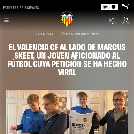
PARTNERS PRINCIPALES
VALENCIA CF
02 NOVIEMBRE 2021
EL VALENCIA CF AL LADO DE MARCUS
SKEET, UN JOVEN AFICIONADO AL
FÚTBOL CUYA PETICIÓN SE HA HECHO
VIRAL