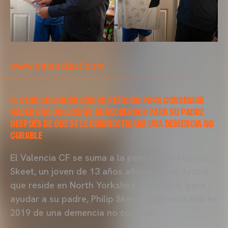
www.valenciacf.com
EL CLUB COLABORA CON SU PETICIÓN PARA CONSEGUIR
HACER UNA COLECCIÓN DE RECUERDOS PARA SU PADRE
DESPUÉS DE QUE SE LE DIAGNOSTICARA UNA DEMENCIA NO
CURABLE
El Valencia CF se suma a la petición de Marcus
Skeet, un joven de 13 años aficionado al fútbol
que reside en North Yorkshire, Inglaterra, para
ayudar a su padre, Philip Skeet, diagnosticado en
2019 de una demencia no curable.