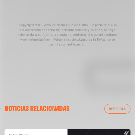
Copyright 2013-2025 Valencia Club de Fútbol. Se permite el uso
del contenido editorial del artículo siempre y cuando se haga
referencia a su fuente, además de contener el siguiente enlace:
www.valenciacf.com. Fotografías de Lázaro de la Peña, no se
permite su reutilización.
VALENCIA CF
NOTICIAS RELACIONADAS
ENTRENAMIENTO DEL VALENCIA CF 04/03/26
VER TODAS
04 marzo 2026