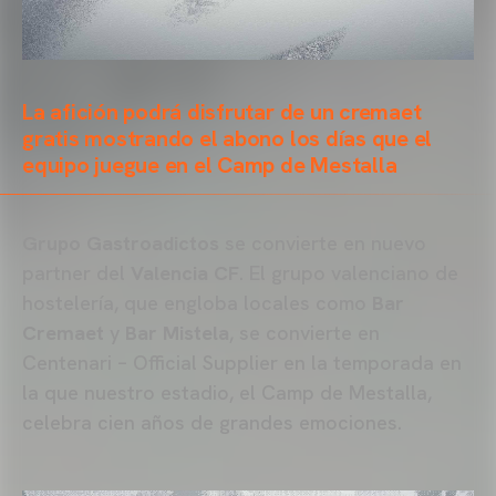
La afición podrá disfrutar de un cremaet
gratis mostrando el abono los días que el
equipo juegue en el Camp de Mestalla
Grupo Gastroadictos
se convierte en nuevo
partner del
Valencia CF
. El grupo valenciano de
hostelería, que engloba locales como
Bar
Cremaet
y
Bar Mistela
, se convierte en
Centenari – Official Supplier en la temporada en
la que nuestro estadio, el Camp de Mestalla,
celebra cien años de grandes emociones.