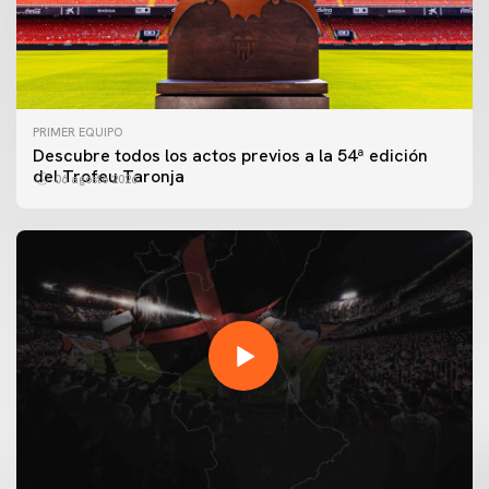
PRIMER EQUIPO
Descubre todos los actos previos a la 54ª edición
del Trofeu Taronja
06 agosto 2026
PRIMER EQUIPO