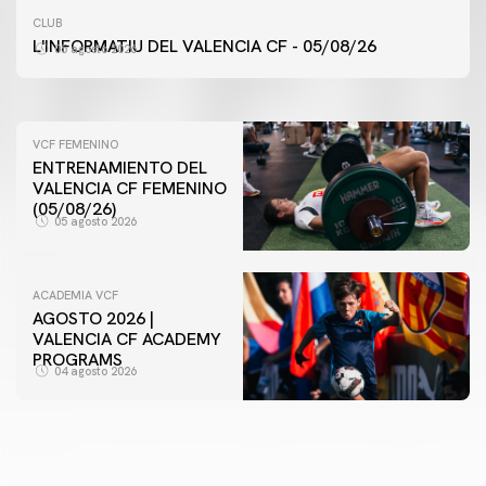
ENTRENAMIENTO MATINAL DEL VALENCIA CF
CLUB
5/8/2026
L'INFORMATIU DEL VALENCIA CF - 05/08/26
05 agosto 2026
05 agosto 2026
VCF FEMENINO
ENTRENAMIENTO DEL
VALENCIA CF FEMENINO
(05/08/26)
05 agosto 2026
ACADEMIA VCF
AGOSTO 2026 |
VALENCIA CF ACADEMY
PROGRAMS
04 agosto 2026