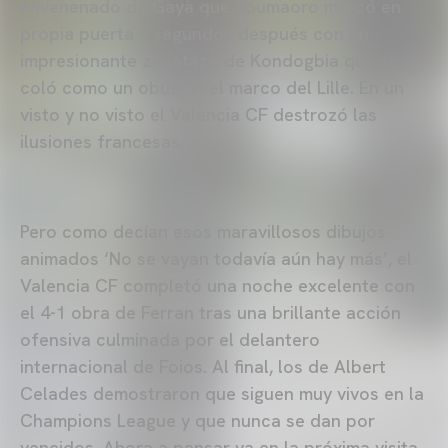
envenenado de Gayà que Soumaoro marcó en
propia puerta y segundos después con un
impresionante zapatazo de Kondogbia que se
coló como un obús en el marco del Lille. En un
visto y no visto el Valencia CF destrozó las
ilusiones francesas.
Pero como decían esos maravillosos dibujos
animados ‘No se vayan todavía aún hay más’, el
Valencia CF completó una noche excelente con
el 4-1 obra de Ferran tras una brillante acción
ofensiva culminada por el delantero
internacional de Foios. Al final, los de Albert
Celades demostraron que siguen muy vivos en la
Champions League y que nunca se dan por
vencidos. Ahora a pensar ya en la próxima visita