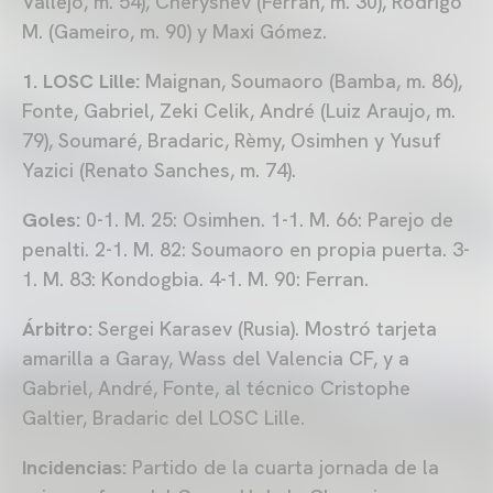
Vallejo, m. 54), Cheryshev (Ferran, m. 30), Rodrigo
M. (Gameiro, m. 90) y Maxi Gómez.
1. LOSC Lille:
Maignan, Soumaoro (Bamba, m. 86),
Fonte, Gabriel, Zeki Celik, André (Luiz Araujo, m.
79), Soumaré, Bradaric, Rèmy, Osimhen y Yusuf
Yazici (Renato Sanches, m. 74).
Goles:
0-1. M. 25: Osimhen. 1-1. M. 66: Parejo de
penalti. 2-1. M. 82: Soumaoro en propia puerta. 3-
1. M. 83: Kondogbia. 4-1. M. 90: Ferran.
Árbitro:
Sergei Karasev (Rusia). Mostró tarjeta
amarilla a Garay, Wass del Valencia CF, y a
Gabriel, André, Fonte, al técnico Cristophe
Galtier, Bradaric del LOSC Lille.
Incidencias:
Partido de la cuarta jornada de la