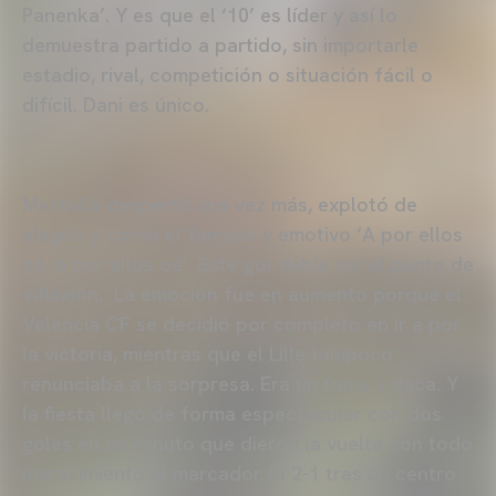
Panenka’. Y es que el ‘10’ es líder y así lo
demuestra partido a partido, sin importarle
estadio, rival, competición o situación fácil o
difícil. Dani es único.
Mestalla despertó una vez más, explotó de
alegría y coreó el famoso y emotivo ‘A por ellos
oé, a por ellos oé’. Este gol debía ser el punto de
inflexión. La emoción fue en aumento porque el
Valencia CF se decidió por completo en ir a por
la victoria, mientras que el Lille tampoco
renunciaba a la sorpresa. Era un toma y daca. Y
la fiesta llegó de forma espectacular con dos
goles en un minuto que dieron la vuelta con todo
merecimiento al marcador. El 2-1 tras un centro