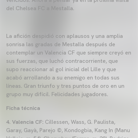
del Chelsea FC a Mestalla.
La afición despidió con aplausos y una amplia
sonrisa las gradas de Mestalla después de
contemplar un Valencia CF que siempre creyó en
sus fuerzas, que luchó contracorriente, que
supo reaccionar al gol inicial del Lille y que
acabó arrollando a su enemigo en todas sus
líneas. Gran triunfo y tres puntos de oro en un
grupo muy difícil. Felicidades jugadores.
Ficha técnica
4. Valencia CF:
Cillessen, Wass, G. Paulista,
Garay, Gayà, Parejo ©, Kondogbia, Kang In (Manu