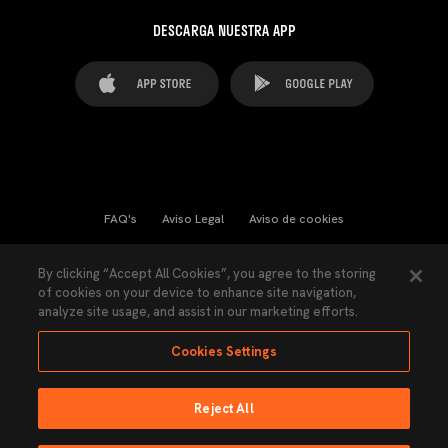
DESCARGA NUESTRA APP
FAQ's
Aviso Legal
Aviso de cookies
Cookies Settings
Contactos
Prensa
By clicking “Accept All Cookies”, you agree to the storing
of cookies on your device to enhance site navigation,
Ley Transparencia
Política de Privacidad
analyze site usage, and assist in our marketing efforts.
Accesibilidad
Cookies Settings
Reject All
Ninguna parte de esta página puede ser reproducida sin el permiso del Valencia