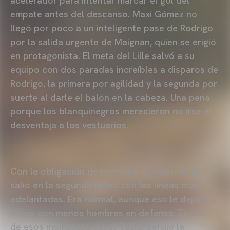
acelerador para intentar marcar el gol del
empate antes del descanso. Maxi Gómez no
llegó por poco a un inteligente pase de Rodrigo
por la salida urgente de Maignan, quien se erigió
en protagonista. El meta del Lille salvó a su
equipo con dos paradas increíbles a disparos de
Rodrigo, la primera por agilidad y la segunda por
suerte al darle el balón en la cabeza. Una pena
porque los blanquinegros merecieron no irse en
desventaja a los vestuarios.
Con la obligación de remontar el Valencia CF
salió en la segunda mitad con las líneas más
adelantadas. Era normal, aunque eso le dejaba a
veces con menos hombres en defensa. En uno
de esos momentos Yusuf Yazici perdió la