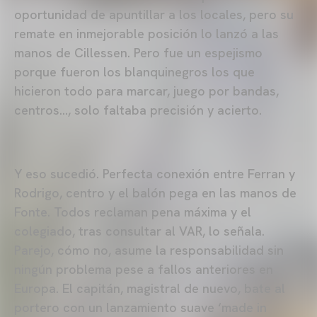
oportunidad de apuntillar a los locales, pero su
remate en inmejorable posición lo lanzó a las
manos de Cillessen. Pero fue un espejismo
porque fueron los blanquinegros los que
hicieron todo para marcar, juego por bandas,
centros…, solo faltaba precisión y acierto.
Y eso sucedió. Perfecta conexión entre Ferran y
Rodrigo, centro y el balón pega en las manos de
Fonte. Todos reclaman pena máxima y el
colegiado, tras consultar al VAR, lo señala.
Parejo, cómo no, asume la responsabilidad sin
ningún problema pese a fallos anteriores en
Europa. El capitán, magistral de nuevo, bate al
portero con un lanzamiento suave ‘made in