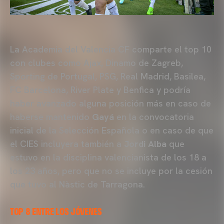
La Academia del Valencia CF comparte el top 10
con clubes como Ajax, Dinamo de Zagreb,
Sporting de Portugal, PSG, Real Madrid, Basilea,
FC Barcelona, River Plate y Benfica y podría
haber avanzado alguna posición más en caso de
haberse mantenido
Gayá
en la convocatoria
inicial de la Selección Española o en caso de que
el CIES incluyera también a
Jordi Alba
que
estuvo en la disciplina valencianista de los 18 a
los 23 años, pero que no se incluye por la cesión
que tuvo al Nàstic de Tarragona.
TOP 8 ENTRE LOS JÓVENES