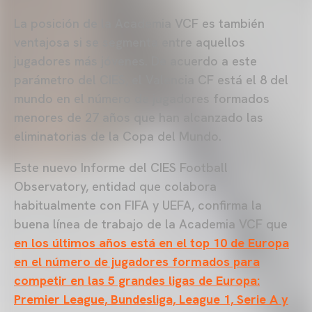
La posición de la Academia VCF es también
ventajosa si se segmenta entre aquellos
jugadores más jóvenes. De acuerdo a este
parámetro del CIES, el Valencia CF está el 8 del
mundo en el número de jugadores formados
menores de 27 años que han alcanzado las
eliminatorias de la Copa del Mundo.
Este nuevo Informe del CIES Football
Observatory, entidad que colabora
habitualmente con FIFA y UEFA, confirma la
buena línea de trabajo de la Academia VCF que
en los últimos años está en el top 10 de Europa
en el número de jugadores formados para
competir en las 5 grandes ligas de Europa:
Premier League, Bundesliga, League 1, Serie A y