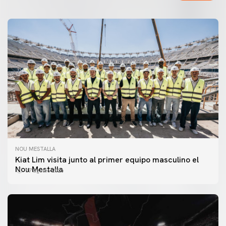
NOU MESTALLA
Kiat Lim visita junto al primer equipo masculino el
Nou Mestalla
07 agosto 2026