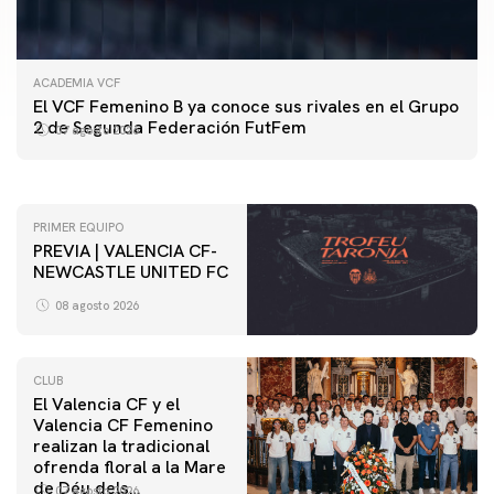
ACADEMIA VCF
PRIMER EQUIPO
El VCF Femenino B ya conoce sus rivales en el Grupo
ENTRENAMIENTO DEL VALENCIA CF 7/8/2026
2 de Segunda Federación FutFem
07 agosto 2026
07 agosto 2026
PRIMER EQUIPO
PREVIA | VALENCIA CF-
NEWCASTLE UNITED FC
08 agosto 2026
CLUB
El Valencia CF y el
Valencia CF Femenino
realizan la tradicional
ofrenda floral a la Mare
de Déu dels
07 agosto 2026