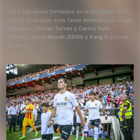
Son 5 jugadores formados en la Academia VCF
que ha alcanzado esas fases eliminatorias:
Hugo
Guillamón, Ferran Torres y Carlos Soler
(España), Yunus Musah (EEUU) y Kang In (Corea
del Sur).