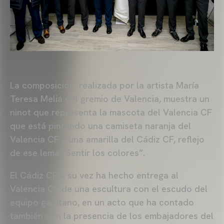
La composición, realizada por la artista María
Teresa Meliá del gremio de Valencia, muestra un
ninot que representa la mascota del Valencia CF
que está pintando una camiseta naranja del
Valencia CF y una amarilla del Cádiz CF, reflejo
de ese lema “Sentir los colores”.
El Cádiz CF a su vez ha hecho entrega al
Valencia CF de una escultura con el escudo del
equipo gaditano, en un acto que ha contado
también con la presencia de los embajadores del