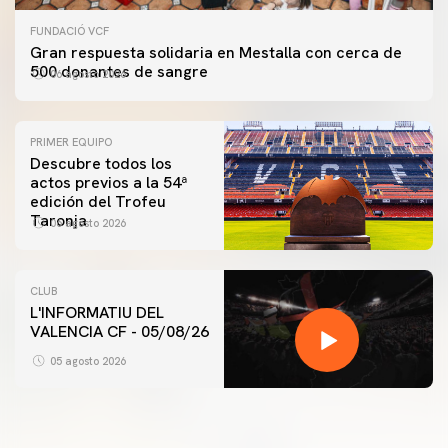
FUNDACIÓ VCF
Gran respuesta solidaria en Mestalla con cerca de
500 donantes de sangre
06 agosto 2026
PRIMER EQUIPO
Descubre todos los
actos previos a la 54ª
edición del Trofeu
Taronja
06 agosto 2026
CLUB
L'INFORMATIU DEL
PRIMER EQUIPO
VALENCIA CF - 05/08/26
ENTRENAMIENTO MATINAL DEL VALENCIA CF
5/8/2026
05 agosto 2026
05 agosto 2026