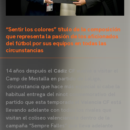
“Sentir los colores” título de la composición
que representa la pasión de los aficionados
del fútbol por sus equipos en todas las
circunstancias
14 años después el
Cádiz CF
vuelve a visitar el
Camp de Mestalla en partido de LaLiga,
circunstancia que hace más especial si cabe la
habitual entrega del ninot conmemorativo del
partido que esta temporada el
Valencia CF
está
llevando adelante con todos los rivales que
visitan el coliseo valencianista dentro de la
campaña “Sempre Falles” que lleva adelante