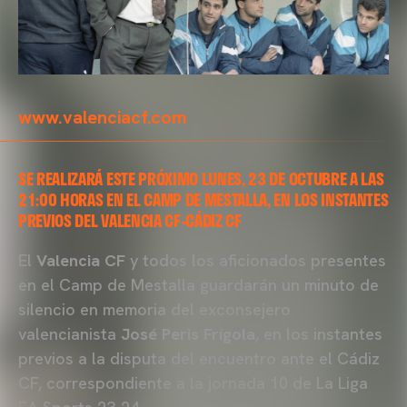
www.valenciacf.com
SE REALIZARÁ ESTE PRÓXIMO LUNES, 23 DE OCTUBRE A LAS
21:00 HORAS EN EL CAMP DE MESTALLA, EN LOS INSTANTES
PREVIOS DEL VALENCIA CF-CÁDIZ CF
El
Valencia CF
y todos los aficionados presentes
en el Camp de Mestalla guardarán un minuto de
silencio en memoria del exconsejero
valencianista
José Peris Frígola
, en los instantes
previos a la disputa del encuentro ante el Cádiz
CF, correspondiente a la jornada 10 de La Liga