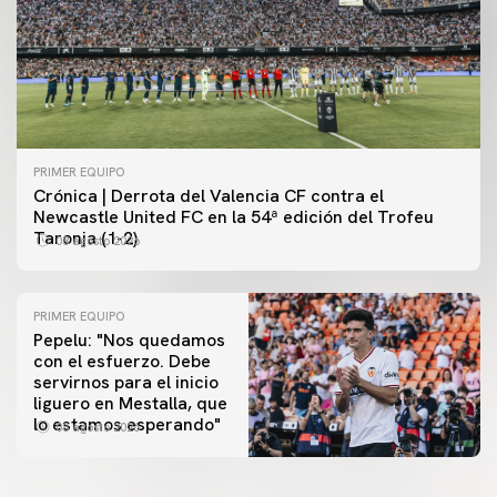
PRIMER EQUIPO
Crónica | Derrota del Valencia CF contra el
Newcastle United FC en la 54ª edición del Trofeu
Taronja (1-2)
08 agosto 2026
PRIMER EQUIPO
Pepelu: "Nos quedamos
con el esfuerzo. Debe
servirnos para el inicio
PRIMER EQUIPO
liguero en Mestalla, que
Las fotos del Valencia CF-Newcastle United FC
PRIMER EQUIPO
lo estamos esperando"
08 agosto 2026
MESTALLA 📍
08 agosto 2026
08 agosto 2026