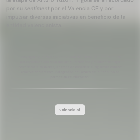
por su
sentiment
por el Valencia CF y por
impulsar diversas iniciativas en beneficio de la
entidad valencianista.
Copyright 2013-2025 Valencia Club de Fútbol. Se permite el uso
del contenido editorial del artículo siempre y cuando se haga
referencia a su fuente, además de contener el siguiente enlace:
www.valenciacf.com. Fotografías de Lázaro de la Peña, no se
permite su reutilización.
valencia cf