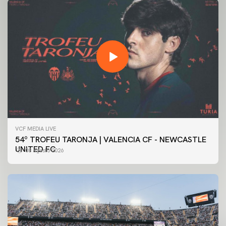
VCF MEDIA LIVE
54º TROFEU TARONJA | VALENCIA CF - NEWCASTLE
UNITED FC
08 agosto 2026