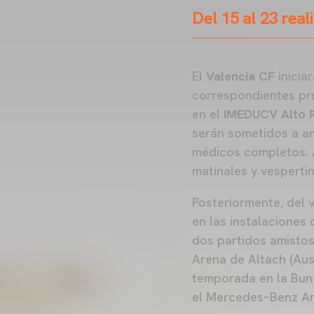
Del 15 al 23 real
El
Valencia CF
inicia
correspondientes pru
en el
IMEDUCV Alto R
serán sometidos a an
médicos completos. A
matinales y vesperti
Posteriormente, del v
en las instalaciones 
dos partidos amistoso
Arena de Altach (Aust
temporada en la Bund
el Mercedes–Benz Ar