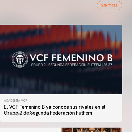
VER TODAS
ACADEMIA VCF
El VCF Femenino B ya conoce sus rivales en el
Grupo 2 de Segunda Federación FutFem
07 agosto 2026