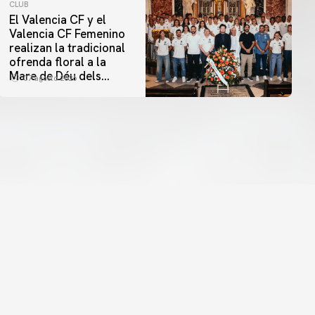
CLUB
El Valencia CF y el
Valencia CF Femenino
realizan la tradicional
ofrenda floral a la
Mare de Déu dels
07 agosto 2026
Desamparats