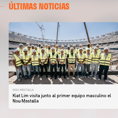
ÚLTIMAS NOTICIAS
NOU MESTALLA
PRIMER EQUIPO
Kiat Lim visita junto al primer equipo masculino el
ENTRENAMIENTO DEL VALENCIA CF 7/8/2026
Nou Mestalla
07 agosto 2026
07 agosto 2026