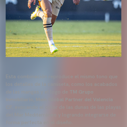
Esta combinación reproduce el mismo tono que
los detalles de la camiseta, como los acabados
de las mangas y el logo de
TM Grupo
Inmobiliario, Main Global Partner del Valencia
CF
, evocando el color de las dunas de las playas
del Mar Mediterráneo y logrando integrarse de
forma perfecta en el diseño.