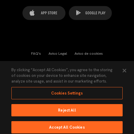
FAQ's
Aviso Legal
Aviso de cookies
Cookies Settings
Contactos
Prensa
By clicking “Accept All Cookies”, you agree to the storing
of cookies on your device to enhance site navigation,
Ley Transparencia
Política de Privacidad
analyze site usage, and assist in our marketing efforts.
Accesibilidad
Cookies Settings
Reject All
Ninguna parte de esta página puede ser reproducida sin el permiso del Valencia
CF © 2026 Valencia CF.
Accept All Cookies
Hecho por Lobo.