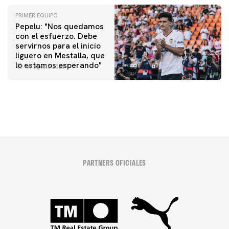
PRIMER EQUIPO
Pepelu: "Nos quedamos
con el esfuerzo. Debe
servirnos para el inicio
PRIMER EQUIPO
liguero en Mestalla, que
Las fotos del Valencia CF-Newcastle United FC
lo estamos esperando"
08 agosto 2026
08 agosto 2026
PARTNERS OFICIALES