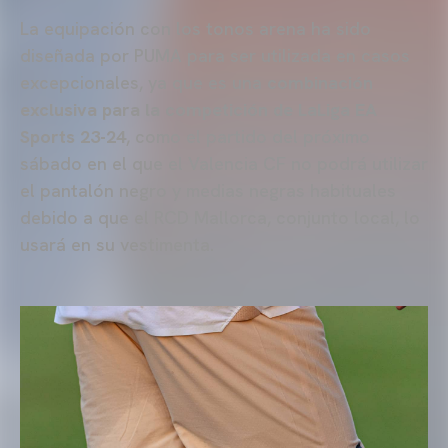
La equipación con los tonos arena ha sido
diseñada por PUMA para ser utilizada en casos
excepcionales, ya que es una
combinación
exclusiva para la competición de LaLiga EA
Sports 23-24
, como el partido del próximo
sábado en el que el Valencia CF no podrá utilizar
el pantalón negro y medias negras habituales
debido a que el RCD Mallorca, conjunto local, lo
usará en su vestimenta.