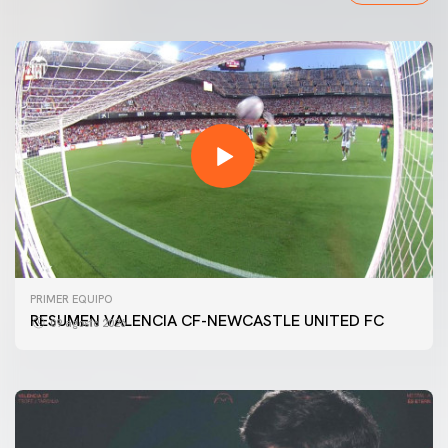
PRIMER EQUIPO
GALERÍA | VALENCIA CF - NEWCASTLE UNITED FC
PRIMER EQUIPO
54ª EDICIÓN TROFEU TARONJA
RESUMEN VALENCIA CF-NEWCASTLE UNITED FC
09 agosto 2026
08 agosto 2026