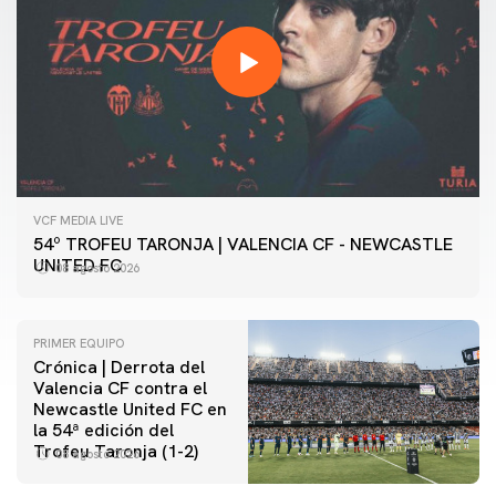
VCF MEDIA LIVE
54º TROFEU TARONJA | VALENCIA CF - NEWCASTLE
UNITED FC
08 agosto 2026
PRIMER EQUIPO
Crónica | Derrota del
Valencia CF contra el
Newcastle United FC en
la 54ª edición del
Trofeu Taronja (1-2)
08 agosto 2026