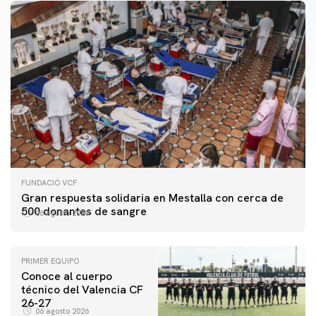
FUNDACIÓ VCF
Gran respuesta solidaria en Mestalla con cerca de
500 donantes de sangre
06 agosto 2026
PRIMER EQUIPO
Conoce al cuerpo
técnico del Valencia CF
26-27
06 agosto 2026