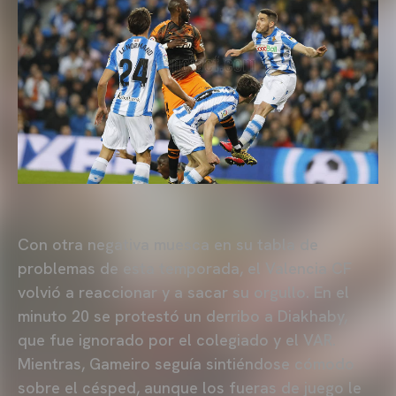
Con otra negativa muesca en su tabla de
problemas de esta temporada, el Valencia CF
volvió a reaccionar y a sacar su orgullo. En el
minuto 20 se protestó un derribo a Diakhaby,
que fue ignorado por el colegiado y el VAR.
Mientras, Gameiro seguía sintiéndose cómodo
sobre el césped, aunque los fueras de juego le