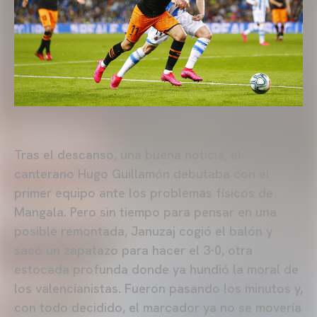
Tras el descanso, una buena noticia, el
canterano Hugo Guillamón debutaba con el
primer equipo ante los problemas físicos de
Mangala. Pero sin tiempo para pensar en una
posible remontada, Januzaj cogió el balón y
sacó un zapatazo para hacer el 3-0, otra
estocada profunda donde ya hundió la moral de
los valencianistas. Fueron pasando los minutos y,
con todo decidido, el marcador ya no se movería