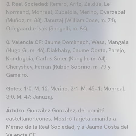
3. Real Sociedad:
Remiro, Aritz, Zaldúa, Le
Normand, Monreal, Zubeldia, Merino, Oyarzabal
(Muñoz, m. 88), Januzaj (William Jose, m. 71),
Odegaard e Isak (Sangalli, m. 84).
0. Valencia CF:
Jaume Domènech, Wass, Mangala
(Hugo G., m. 46), Diakhaby, Jaume Costa, Parejo,
Kondogbia, Carlos Soler (Kang In, m. 64),
Cheryshev, Ferran (Rubén Sobrino, m. 79 y
Gameiro.
Goles:
1-0. M. 12: Merino. 2-1. M. 45+1: Monreal.
3-0. M. 47: Januzaj.
Árbitro:
González González, del comité
castellano-leonés. Mostró tarjeta amarilla a
Merino de la Real Sociedad, y a Jaume Costa del
Valencia CF.