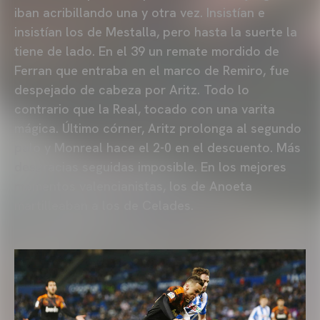
iban acribillando una y otra vez. Insistían e
insistían los de Mestalla, pero hasta la suerte la
tiene de lado. En el 39 un remate mordido de
Ferran que entraba en el marco de Remiro, fue
despejado de cabeza por Aritz. Todo lo
contrario que la Real, tocado con una varita
mágica. Último córner, Aritz prolonga al segundo
palo y Monreal hace el 2-0 en el descuento. Más
desgracias seguidas imposible. En los mejores
momentos valencianistas, los de Anoeta
martilleaban a los de Celades.