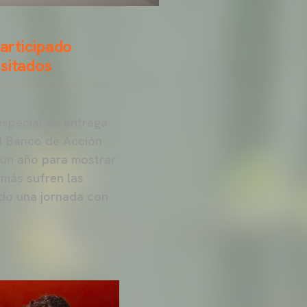
articipado
esitados
especial de entrega
el Banco de Acción
 un año para mostrar
 más sufren las
sido una jornada con