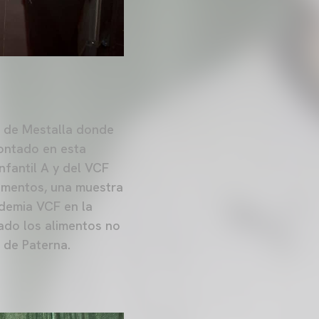
p de Mestalla donde
contado en esta
fantil A y del VCF
limentos, una muestra
ademia VCF en la
do los alimentos no
 de Paterna.