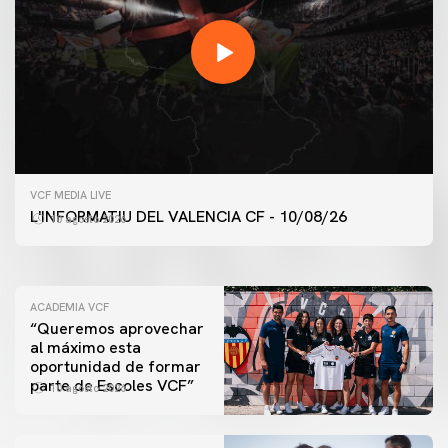
VCF FEMENINO
ENTRENAMIENTO DEL VALENCIA CF FEMENINO
VCF MEDIA LIVE
(10/08/26)
L'INFORMATIU DEL VALENCIA CF - 10/08/26
10 agosto 2026
10 agosto 2026
ACADEMIA VCF
“Queremos aprovechar
al máximo esta
oportunidad de formar
parte de Escoles VCF”
10 agosto 2026