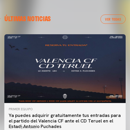
ÚLTIMAS NOTICIAS
VER TODAS
PRIMER EQUIPO
Ya puedes adquirir gratuitamente tus entradas para
el partido del Valencia CF ante el CD Teruel en el
Estadi Antonio Puchades
10 agosto 2026