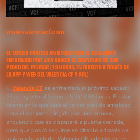
www.valenciacf.com
EL TERCER PARTIDO AMISTOSO PARA EL CONJUNTO
ENTRENADO POR JAVI GRACIA SE DISPUTARÁ EN SAN
PEDRO DEL PINATAR (19 HORAS, EN DIRECTO A TRAVÉS DE
LA APP Y WEB DEL VALENCIA CF Y GOL)
El
Valencia CF
se enfrentará el próximo sábado
29 de agosto al Levante UD (19.00 horas, Pinatar
Arena) en lo que será el tercer partido amistoso
para el conjunto dirigido por
Javi Gracia
,
encuentro que se disputará a puerta cerrada,
pero que podrá seguirse en directo a través de
la App y la web del Valencia CF, además de en