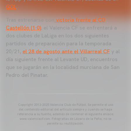
GOL
.
Tras estrenarse con
victoria frente al CD
Castellón (1-0)
, el Valencia CF se enfrentará a
dos clubes de LaLiga en los dos siguientes
partidos de preparación para la temporada
20/21,
el 28 de agosto ante el Villarreal CF
y al
día siguiente frente al Levante UD, encuentros
que se jugarán en la localidad murciana de San
Pedro del Pinatar.
Copyright 2013-2025 Valencia Club de Fútbol. Se permite el uso
del contenido editorial del artículo siempre y cuando se haga
referencia a su fuente, además de contener el siguiente enlace:
www.valenciacf.com. Fotografías de Lázaro de la Peña, no se
permite su reutilización.