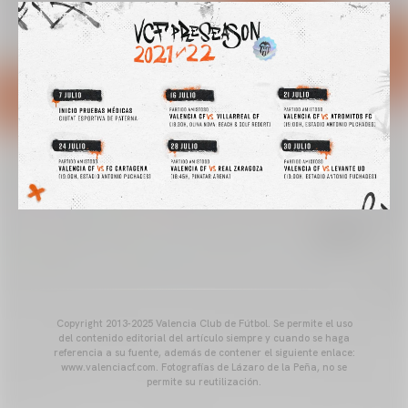
Copyright 2013-2025 Valencia Club de Fútbol. Se permite el uso
del contenido editorial del artículo siempre y cuando se haga
referencia a su fuente, además de contener el siguiente enlace:
www.valenciacf.com. Fotografías de Lázaro de la Peña, no se
permite su reutilización.