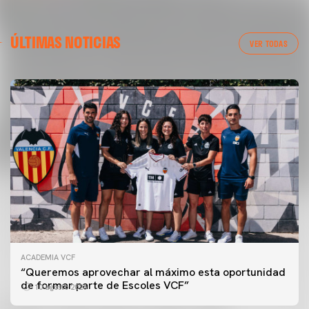
ÚLTIMAS NOTICIAS
VER TODAS
ACADEMIA VCF
“Queremos aprovechar al máximo esta oportunidad
de formar parte de Escoles VCF”
10 agosto 2026