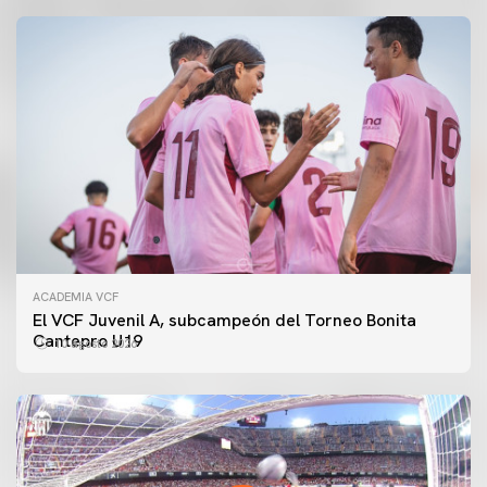
ACADEMIA VCF
El VCF Juvenil A, subcampeón del Torneo Bonita
Cantepro U19
10 agosto 2026