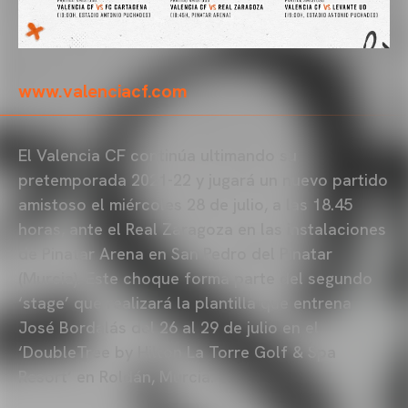
www.valenciacf.com
El Valencia CF continúa ultimando su
pretemporada 2021-22 y jugará un nuevo partido
amistoso el miércoles 28 de julio, a las 18.45
horas, ante el Real Zaragoza en las instalaciones
de Pinatar Arena en San Pedro del Pinatar
(Murcia). Este choque forma parte del segundo
‘stage’ que realizará la plantilla que entrena
José Bordalás del 26 al 29 de julio en el
‘DoubleTree by Hilton La Torre Golf & Spa
Resort’ en Roldán, Murcia.