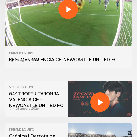
PRIMER EQUIPO
GALERÍA | VALENCIA CF - NEWCASTLE UNITED FC
PRIMER EQUIPO
54ª EDICIÓN TROFEU TARONJA
RESUMEN VALENCIA CF-NEWCASTLE UNITED FC
09 agosto 2026
08 agosto 2026
VCF MEDIA LIVE
54º TROFEU TARONJA |
VALENCIA CF -
NEWCASTLE UNITED FC
08 agosto 2026
PRIMER EQUIPO
Crónica | Derrota del