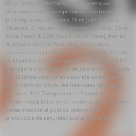
El conjunto de Mestalla ya tiene cerrados hasta
el momento cinco compromisos amistosos de
pretemporada: el
viernes 16 de julio
frente al
Villarreal CF en las instalaciones del Hotel Oliva
Nova Beach & Golf Resort (18.30 horas), tres en
el estadio Antonio Puchades, todos ellos
comenzarán a las 19 horas,
el miércoles 21
ante
el Atromitos FC,
el viernes 24 de julio
ante el FC
Cartagena y el
viernes 30 de julio
ante el Levante
UD. El último choque en concretarse ha sido el
anteriormente citado del
miércoles 28 de julio
frente al Real Zaragoza en el Pinatar Arena
(18.45 horas). Estos cinco partidos amistosos no
serán abiertos al público debido a los
protocolos de seguridad por el Covid 19.