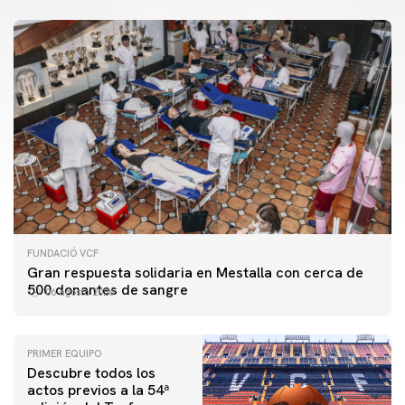
FUNDACIÓ VCF
Gran respuesta solidaria en Mestalla con cerca de
500 donantes de sangre
06 agosto 2026
PRIMER EQUIPO
Descubre todos los
actos previos a la 54ª