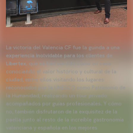
La victoria del Valencia CF fue la guinda a una
experiencia inolvidable para los clientes de
Libertex
, que se han sentido como en casa
conociendo el valor histórico y cultural de la
ciudad, entre ellos visitando los lugares
reconocidos por la UNESCO como Patrimonio de
la Humanidad, realizando un tour privado
acompañados por guías profesionales. Y cómo
no, también disfrutaron de la exquisitez de la
paella junto al resto de la increíble gastronomía
valenciana y española en los mejores