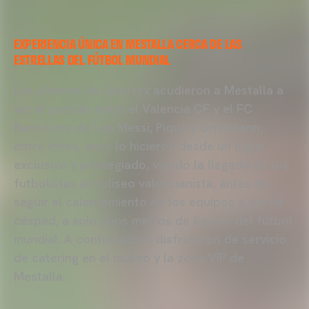
EXPERIENCIA ÚNICA EN MESTALLA CERCA DE LAS
ESTRELLAS DEL FÚTBOL MUNDIAL
Los clientes de Libertex acudieron a Mestalla a
ver el partido entre el Valencia CF y el FC
Barcelona de Leo Messi, Piqué y Griezmann,
entre otros, pero lo hicieron desde un lugar
exclusivo y privilegiado, viendo la llegada de los
futbolistas al coliseo valencianista, antes de
seguir el calentamiento de los equipos a pie de
césped, a solo unos metros de figuras del fútbol
mundial. A continuación, disfrutaron de servicio
de catering en el museo y la zona VIP de
Mestalla.