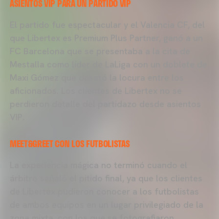
ASIENTOS VIP PARA UN PARTIDO VIP
El partido fue espectacular y el Valencia CF, del
que Libertex es Premium Plus Partner, ganó a un
FC Barcelona que se presentaba a la cita de
Mestalla como líder de LaLiga con un doblete de
Maxi Gómez que desató la locura entre los
aficionados. Los clientes de Libertex no se
perdieron detalle del partidazo desde asientos
VIP.
MEET&GREET CON LOS FUTBOLISTAS
La experiencia mágica no terminó cuando el
árbitro señaló el pitido final, ya que los clientes
de Libertex pudieron conocer a los futbolistas
de ambos equipos en un lugar privilegiado de la
zona mixta, con los que se fotografiaron,