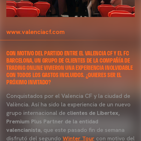
www.valenciacf.com
CON MOTIVO DEL PARTIDO ENTRE EL VALENCIA CF Y EL FC
BARCELONA, UN GRUPO DE CLIENTES DE LA COMPAÑÍA DE
TRADING ONLINE VIVIERON UNA EXPERIENCIA INOLVIDABLE
CON TODOS LOS GASTOS INCLUIDOS. ¿QUIERES SER EL
PRÓXIMO INVITADO?
Conquistados por el Valencia CF y la ciudad de
València. Así ha sido la experiencia de un nuevo
grupo internacional de
clientes de Libertex,
Premium Plus Partner de la entidad
valencianista
, que este pasado fin de semana
disfrutó del segundo
Winter Tour
con motivo del