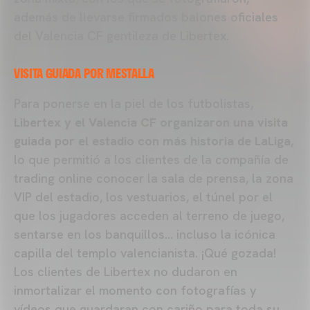
además de llevarse firmados balones oficiales
del Valencia CF gentileza de Libertex.
VISITA GUIADA POR MESTALLA
Para ponerse en la piel de los futbolistas,
Libertex y el Valencia CF organizaron una visita
guiada por el estadio con más historia de LaLiga
,
lo que permitió a los clientes de la compañía de
trading online conocer la sala de prensa, la zona
VIP del estadio, los vestuarios, el túnel por el
que los jugadores acceden al terreno de juego,
sentarse en los banquillos… incluso la icónica
capilla del templo valencianista. ¡Qué gozada!
Los clientes de Libertex no dudaron en
inmortalizar el momento con fotografías y
vídeos que guardaran con cariño para toda su