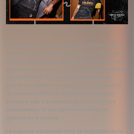
También para esta equipación se ha utilizado el
novedoso tejido desarrollado por la marca que
logra que la camiseta sea un 44% más ligera que
cualquier otro modelo, con las mismas garantías
de durabilidad. A este tejido se le suma un
patrón con menos costuras y la incorporación
de una nueva técnica de estampado menos
pesada y más transpirable que los transfers
tradicionales, lo que permite mantener la
ligereza de la prenda.
La segunda equipación está ya disponible en la