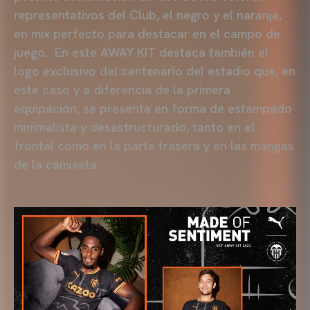
representativos del Club, el negro y el naranja,
en mix perfecto para destacar en el campo de
juego. En este AWAY KIT destaca también el
logo exclusivo del centenario del estadio que, en
este caso y a diferencia de la primera
equipación, se presenta en forma de estampado
minimalista y desestructurado, tanto en el
frontal como en la parte trasera y en las mangas
de la camiseta.