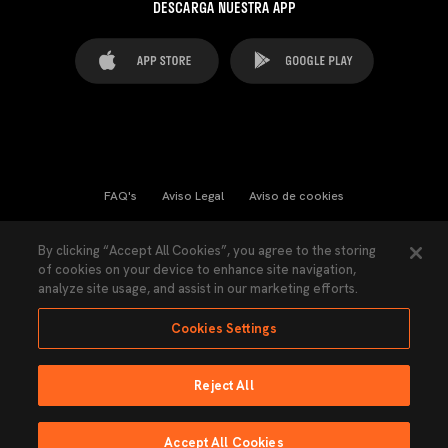
DESCARGA NUESTRA APP
FAQ's
Aviso Legal
Aviso de cookies
Cookies Settings
Contactos
Prensa
By clicking “Accept All Cookies”, you agree to the storing
of cookies on your device to enhance site navigation,
Ley Transparencia
Política de Privacidad
analyze site usage, and assist in our marketing efforts.
Accesibilidad
Cookies Settings
Reject All
Ninguna parte de esta página puede ser reproducida sin el permiso del Valencia
CF © 2026 Valencia CF.
Accept All Cookies