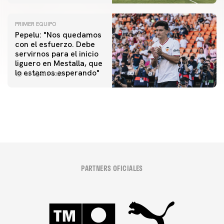
PRIMER EQUIPO
Pepelu: "Nos quedamos
con el esfuerzo. Debe
servirnos para el inicio
PRIMER EQUIPO
liguero en Mestalla, que
Las fotos del Valencia CF-Newcastle United FC
lo estamos esperando"
08 agosto 2026
08 agosto 2026
PARTNERS OFICIALES