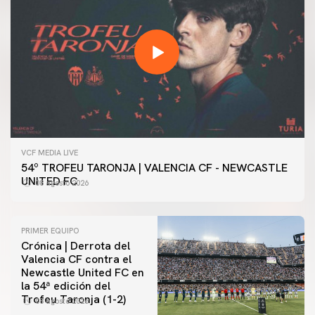
VCF MEDIA LIVE
54º TROFEU TARONJA | VALENCIA CF - NEWCASTLE
UNITED FC
08 agosto 2026
PRIMER EQUIPO
Crónica | Derrota del
Valencia CF contra el
Newcastle United FC en
la 54ª edición del
Trofeu Taronja (1-2)
08 agosto 2026