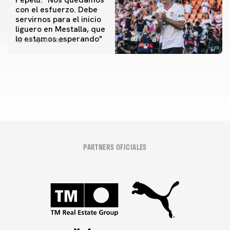
con el esfuerzo. Debe
servirnos para el inicio
PRIMER EQUIPO
liguero en Mestalla, que
Las fotos del Valencia CF-Newcastle United FC
PRIMER EQUIPO
lo estamos esperando"
08 agosto 2026
MESTALLA 📍
08 agosto 2026
08 agosto 2026
PARTNERS OFICIALES