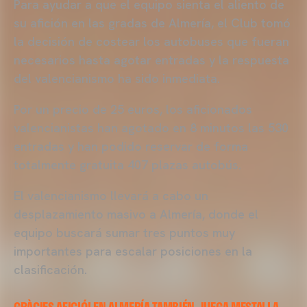
Para ayudar a que el equipo sienta el aliento de
su afición en las gradas de Almería, el Club tomó
la decisión de costear los autobuses que fueran
necesarios hasta agotar entradas y la respuesta
del valencianismo ha sido inmediata.
Por un precio de 25 euros, los aficionados
valencianistas han agotado en 8 minutos las 530
entradas y han podido reservar de forma
totalmente gratuita 407 plazas autobús.
El valencianismo llevará a cabo un
desplazamiento masivo a Almería, donde el
equipo buscará sumar tres puntos muy
importantes para escalar posiciones en la
clasificación.
GRÀCIES AFICIÓ! EN ALMERÍA TAMBIÉN JUEGA MESTALLA.