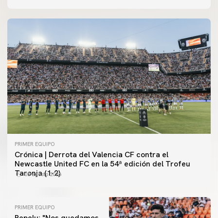
PRIMER EQUIPO
Crónica | Derrota del Valencia CF contra el
Newcastle United FC en la 54ª edición del Trofeu
Taronja (1-2)
08 agosto 2026
PRIMER EQUIPO
Pepelu: "Nos quedamos