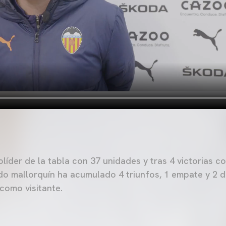
olíder de la tabla con 37 unidades y tras 4 victorias 
ado mallorquín ha acumulado 4 triunfos, 1 empate y 2 d
como visitante.