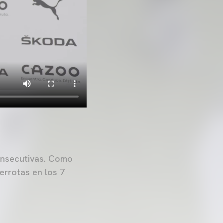
consecutivas. Como
errotas en los 7