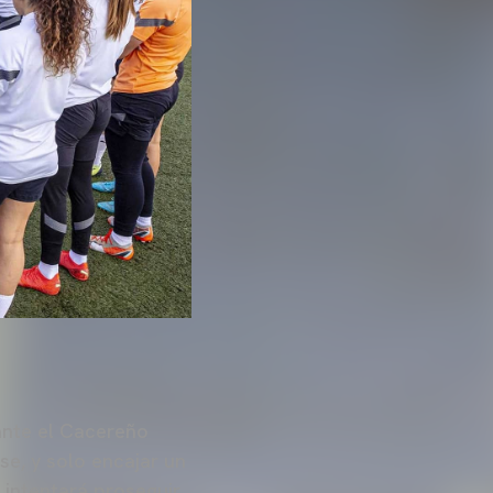
nte el Cacereño
e, y solo encajar un
a intentará proseguir