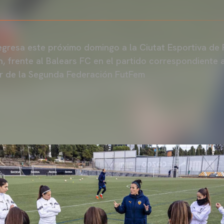
gresa este próximo domingo a la Ciutat Esportiva de 
h, frente al Balears FC en el partido correspondiente 
ur de la Segunda Federación FutFem