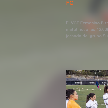
FC
El
VCF Femenino B
re
matutino, a las 12:00
jornada del grupo S