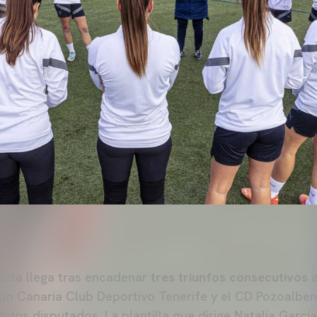
nista llega tras encadenar
tres triunfos consecutivos
a
ón Canaria Club Deportivo Tenerife y el CD Pozoalbens
tidos disputados. La plantilla que dirige Natalia Garcí