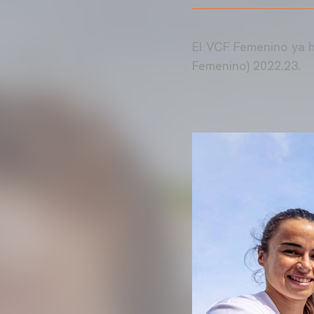
El VCF Femenino ya h
Femenino) 2022.23.