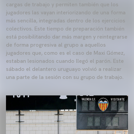
cargas de trabajo y permiten también que los
jugadores las vayan interiorizando de una forma
más sencilla, integradas dentro de los ejercicios
colectivos. Este tiempo de preparación también
está posibilitando dar más margen y reintegrarse
de forma progresiva al grupo a aquellos
jugadores que, como es el caso de Maxi Gómez,
estaban lesionados cuando llegó el parón. Este
sábado el delantero uruguayo volvió a realizar
una parte de la sesión con su grupo de trabajo.