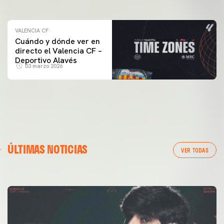
VALENCIA CF
Cuándo y dónde ver en
directo el Valencia CF –
Deportivo Alavés
03 marzo 2026
PRIMER EQUIPO
GALERÍA | VALENCIA CF - NEWCASTLE UNITED FC
ÚLTIMAS NOTICIAS
54ª EDICIÓN TROFEU TARONJA
VER TODAS
08 agosto 2026