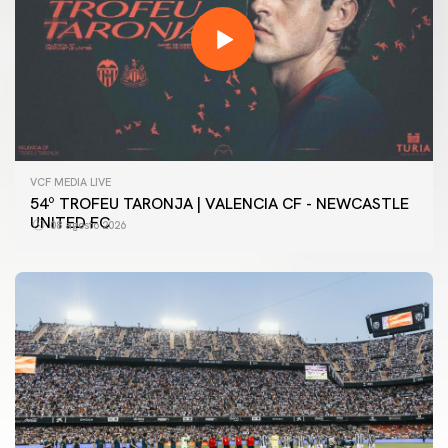
VCF MEDIA LIVE
54º TROFEU TARONJA | VALENCIA CF - NEWCASTLE
UNITED FC
08 agosto 2026