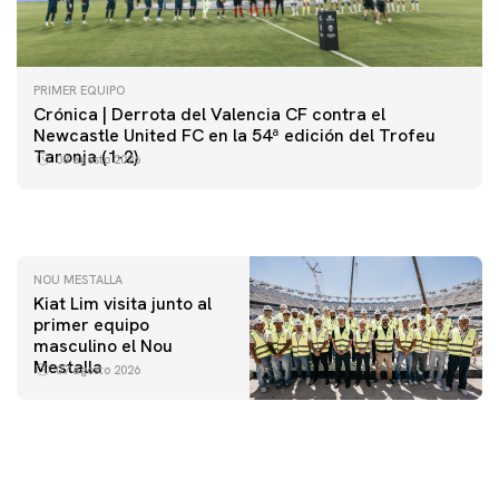
PRIMER EQUIPO
Crónica | Derrota del Valencia CF contra el
PRIMER EQUIPO
Newcastle United FC en la 54ª edición del Trofeu
Las fotos del Valencia CF-Newcastle United FC
PRIMER EQUIPO
Taronja (1-2)
08 agosto 2026
MESTALLA 📍
08 agosto 2026
08 agosto 2026
NOU MESTALLA
Kiat Lim visita junto al
primer equipo
masculino el Nou
Mestalla
07 agosto 2026