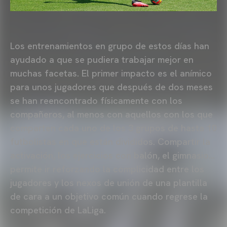
Los entrenamientos en grupo de estos días han
ayudado a que se pudiera trabajar mejor en
muchas facetas. El primer impacto es el anímico
para unos jugadores que después de dos meses
se han reencontrado físicamente con los
compañeros, al menos con aquellos con los que
comparten cada uno de los 3 grupos de hasta 10
futbolistas en que están divididos. Compartir la
activación, los ejercicios con balón, el gimnasio…
permite ir reforzando la complicidad entre los
jugadores y los nexos de unión de una plantilla
de cara a un objetivo común cuando regrese la
competición de LaLiga.