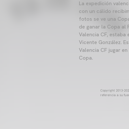
La expedición valenc
con un cálido recibim
fotos se ve una Copa
de ganar la Copa al 
Valencia CF, estaba e
Vicente González. Est
Valencia CF jugar en 
Copa.
Copyright 2013-2025
referencia a su fu