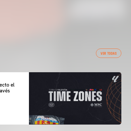
VER TODAS
ecto el
lavés