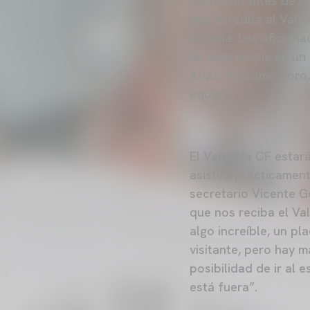
representantes de la
que acredita al Vale
la peña. Los aficiona
de esta noche en un 
Arias, así como Voro
equipo.
El Valencia CF estar
asistirá prácticamen
secretario Vicente 
que nos reciba el Va
algo increíble, un pl
visitante, pero hay m
posibilidad de ir al 
está fuera”.