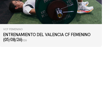
VCF FEMENINO
VCF FEMENINO
ENTRENAMIENTO DEL VALENCIA CF FEMENINO
ENTRENAMIENTO DEL VALENCIA CF FEMENINO
(04/08/26)
(05/08/26)
05 agosto 2026
04 agosto 2026