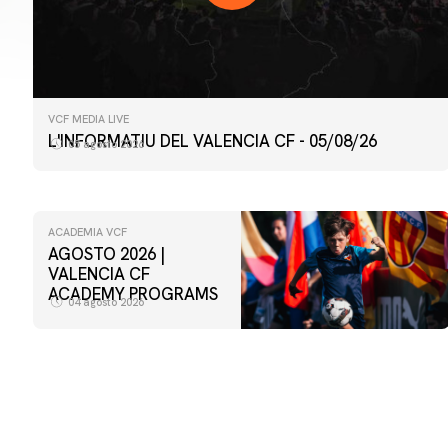
VCF MEDIA LIVE
L'INFORMATIU DEL VALENCIA CF - 05/08/26
05 agosto 2026
ACADEMIA VCF
AGOSTO 2026 |
VALENCIA CF
ACADEMY PROGRAMS
04 agosto 2026