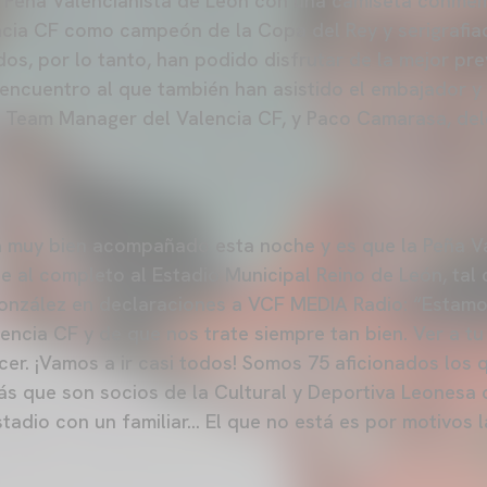
 Peña Valencianista de León con una camiseta conmem
ncia CF como campeón de la Copa del Rey y serigrafi
dos, por lo tanto, han podido disfrutar de la mejor pre
encuentro al que también han asistido el embajador y
, Team Manager del Valencia CF, y Paco Camarasa, de
á muy bien acompañado esta noche y es que la Peña V
te al completo al Estadio Municipal Reino de León, ta
González en declaraciones a VCF MEDIA Radio: “Estam
lencia CF y de que nos trate siempre tan bien. Ver a t
acer. ¡Vamos a ir casi todos! Somos 75 aficionados los
ás que son socios de la Cultural y Deportiva Leonesa o
estadio con un familiar… El que no está es por motivos