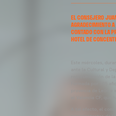
EL CONSEJERO JUA
AGRADECIMIENTO A 
CONTADO CON LA PR
HOTEL DE CONCENT
Este miércoles, dura
ante la Cultural y D
representación de la
Formada por 105 afic
provincia de León e 
el Valencia CF, que 
A tal efecto, el con