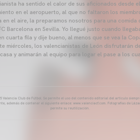
ianista ha sentido el calor de sus aficionados desde 
iento en el aeropuerto, al que no faltaron los miembro
 en el aire, la preparamos nosotros para una comida
FC Barcelona en Sevilla. Yo llegué justo cuando llegab
n cuarta fila y dije bueno, al menos que se vea la Copa
e miércoles, los valencianistas de León disfrutarán de
casa y animarán al equipo para logar el pase a los cua
 Valencia Club de Fútbol. Se permite el uso del contenido editorial del artículo siem
ente, además de contener el siguiente enlace: www.valenciacf.com. Fotografías de Lázar
permite su reutilización.