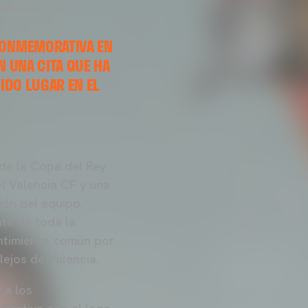
CONMEMORATIVA EN
N UNA CITA QUE HA
IDO LUGAR EN EL
 de la Copa del Rey
el Valencia CF y una
ión del equipo.
nte de toda la
entimiento común por
lejos de Valencia.
 a los