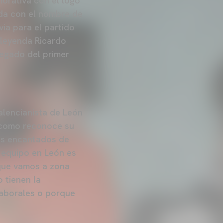
orativa con el logo
ada con el nombre de
via para el partido
 leyenda Ricardo
legado del primer
alencianista de León
l como reconoce su
os encantados de
u equipo en León es
 que vamos a zona
 tienen la
 laborales o porque