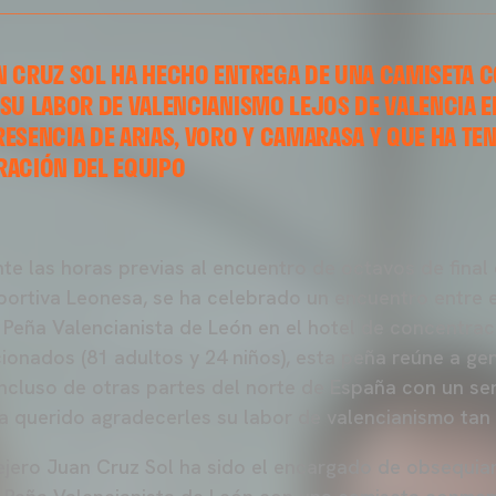
N CRUZ SOL HA HECHO ENTREGA DE UNA CAMISETA 
SU LABOR DE VALENCIANISMO LEJOS DE VALENCIA E
ESENCIA DE ARIAS, VORO Y CAMARASA Y QUE HA TEN
RACIÓN DEL EQUIPO
nte las horas previas al encuentro de octavos de final
eportiva Leonesa, se ha celebrado un encuentro entre 
 Peña Valencianista de León en el hotel de concentrac
ionados (81 adultos y 24 niños), esta peña reúne a ge
incluso de otras partes del norte de España con un s
ha querido agradecerles su labor de valencianismo tan 
sejero Juan Cruz Sol ha sido el encargado de obsequiar