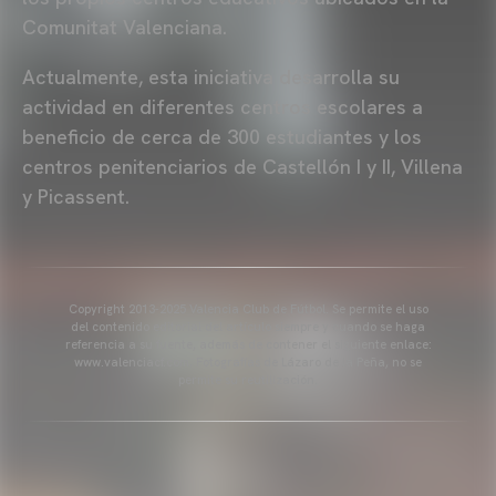
Comunitat Valenciana.
Actualmente, esta iniciativa desarrolla su
actividad en diferentes centros escolares a
beneficio de cerca de 300 estudiantes y los
centros penitenciarios de Castellón I y II, Villena
y Picassent.
Copyright 2013-2025 Valencia Club de Fútbol. Se permite el uso
del contenido editorial del artículo siempre y cuando se haga
referencia a su fuente, además de contener el siguiente enlace:
www.valenciacf.com. Fotografías de Lázaro de la Peña, no se
permite su reutilización.