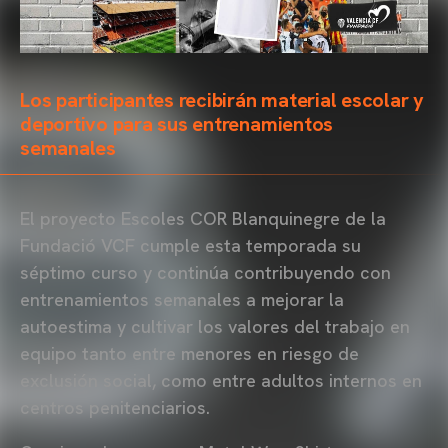
Los participantes recibirán material escolar y
deportivo para sus entrenamientos
semanales
El proyecto Escoles COR Blanquinegre de la
Fundació VCF cumple esta temporada su
séptimo curso y continúa contribuyendo con
entrenamientos semanales a mejorar la
autoestima y cultivar los valores del trabajo en
equipo tanto entre menores en riesgo de
exclusión social, como entre adultos internos en
centros penitenciarios.