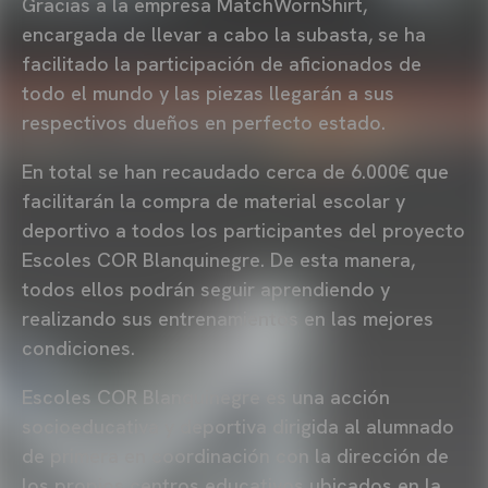
Gracias a la empresa MatchWornShirt,
encargada de llevar a cabo la subasta, se ha
facilitado la participación de aficionados de
todo el mundo y las piezas llegarán a sus
respectivos dueños en perfecto estado.
En total se han recaudado cerca de 6.000€ que
facilitarán la compra de material escolar y
deportivo a todos los participantes del proyecto
Escoles COR Blanquinegre. De esta manera,
todos ellos podrán seguir aprendiendo y
realizando sus entrenamientos en las mejores
condiciones.
Escoles COR Blanquinegre es una acción
socioeducativa y deportiva dirigida al alumnado
de primera en coordinación con la dirección de
los propios centros educativos ubicados en la