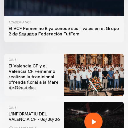
ACADEMIA VCF
PRIMER EQUIPO
El VCF Femenino B ya conoce sus rivales en el Grupo
ENTRENAMIENTO DEL VALENCIA CF 7/8/2026
2 de Segunda Federación FutFem
07 agosto 2026
07 agosto 2026
CLUB
El Valencia CF y el
Valencia CF Femenino
realizan la tradicional
ofrenda floral a la Mare
de Déu dels
07 agosto 2026
Desamparats
CLUB
L'INFORMATIU DEL
VALENCIA CF - 06/08/26
06 agosto 2026