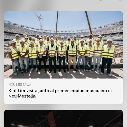
NOU MESTALLA
Kiat Lim visita junto al primer equipo masculino el
Nou Mestalla
07 agosto 2026