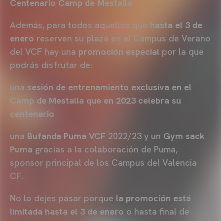
Centenario Camp de Mestalla
Además, para todos aquellos que
hasta el 3 de
enero
reserven su plaza en el Campus de Verano
del VCF hay una
promoción especial
por la que
podrás disfrutar de:
una
sesión de entrenamiento exclusiva en el
Camp de Mestalla que en 2023 celebra su
centenario
una
Bufanda Puma VCF
2022/23 y un
Gym sack
Puma
gracias a la colaboración de Puma,
sponsor principal de los Campus del Valencia
CF.
No lo dejes pasar porque
la promoción está
limitada
hasta el 3 de enero
o hasta final de