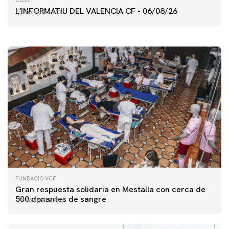
CLUB
ENTRENAMIENTO DEL VALENCIA CF 6/8/2026
L'INFORMATIU DEL VALENCIA CF - 06/08/26
06 agosto 2026
06 agosto 2026
FUNDACIÓ VCF
Gran respuesta solidaria en Mestalla con cerca de
500 donantes de sangre
06 agosto 2026