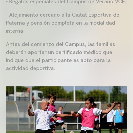
- Regalos especiales del Campus de Verano VCF.
- Alojamiento cercano a la Ciutat Esportiva de
Paterna y pensión completa en la modalidad
interna
Antes del comienzo del Campus, las familias
deberán aportar un certificado médico que
indique que el participante es apto para la
actividad deportiva.