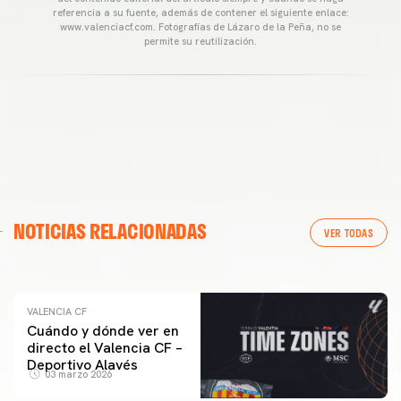
referencia a su fuente, además de contener el siguiente enlace:
www.valenciacf.com. Fotografías de Lázaro de la Peña, no se
permite su reutilización.
VALENCIA CF
NOTICIAS RELACIONADAS
ENTRENAMIENTO DEL VALENCIA CF 04/03/26
VER TODAS
04 marzo 2026
VALENCIA CF
Cuándo y dónde ver en
directo el Valencia CF –
Deportivo Alavés
03 marzo 2026