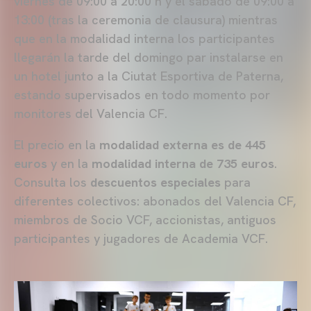
viernes de 09:00 a 20:00 h y el sábado de 09:00 a
13:00 (tras la ceremonia de clausura) mientras
que en la modalidad interna los participantes
llegarán la tarde del domingo par instalarse en
un hotel junto a la Ciutat Esportiva de Paterna,
estando supervisados en todo momento por
monitores del Valencia CF.
El precio en la
modalidad externa es de 445
euros
y en la
modalidad interna de 735 euros
.
Consulta los
descuentos especiales
para
diferentes colectivos: abonados del Valencia CF,
miembros de Socio VCF, accionistas, antiguos
participantes y jugadores de Academia VCF.