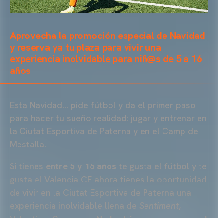
Aprovecha la promoción especial de Navidad
y reserva ya tu plaza para vivir una
experiencia inolvidable para niñ@s de 5 a 16
años
Esta Navidad… pide fútbol y da el primer paso
para hacer tu sueño realidad: jugar y entrenar en
la Ciutat Esportiva de Paterna y en el Camp de
Mestalla.
Si tienes
entre 5 y 16 años
te gusta el fútbol y te
gusta el Valencia CF ahora tienes la oportunidad
de vivir en la Ciutat Esportiva de Paterna una
experiencia inolvidable llena de
Sentiment
,