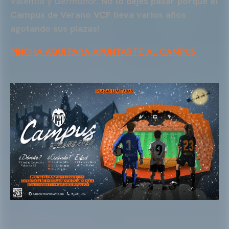
Valentía y
Germanor
.
No lo dejes pasar porque el
Campus de Verano VCF lleva varios años
agotando sus plazas!
PINCHA AQUÍ PARA APUNTARTE AL CAMPUS