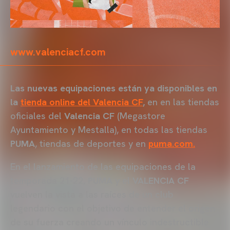
www.valenciacf.com
Las nuevas equipaciones están ya disponibles en
la
tienda online del Valencia CF
,
en en las tiendas
oficiales del
Valencia CF
(Megastore
Ayuntamiento y Mestalla), en todas las tiendas
PUMA
, tiendas de deportes y en
puma.com.
En el lanzamiento de las equipaciones de la
temporada 21-22,
PUMA
y el
VALENCIA CF
vuelven la vista a las raíces de un club
legendario con el objetivo de entender el origen
de su fuerza creando un vínculo indestructible