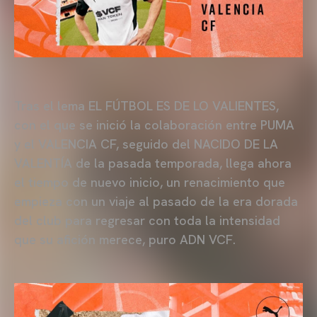
Tras el lema EL FÚTBOL ES DE LO VALIENTES,
con el que se inició la colaboración entre PUMA
y el VALENCIA CF, seguido del NACIDO DE LA
VALENTÍA de la pasada temporada, llega ahora
el tiempo de nuevo inicio, un renacimiento que
empieza con un viaje al pasado de la era dorada
del club para regresar con toda la intensidad
que su afición merece, puro ADN VCF.