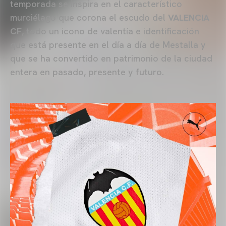
temporada se inspira en el característico
murciélago que corona el escudo del
VALENCIA
CF
, todo un icono de valentía e identificación
que está presente en el día a día de Mestalla y
que se ha convertido en patrimonio de la ciudad
entera en pasado, presente y futuro.