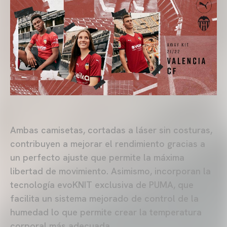
Ambas camisetas, cortadas a láser sin costuras,
contribuyen a mejorar el rendimiento gracias a
un perfecto ajuste que permite la máxima
libertad de movimiento. Asimismo, incorporan la
tecnología evoKNIT exclusiva de PUMA, que
facilita un sistema mejorado de control de la
humedad lo que permite crear la temperatura
corporal más adecuada.