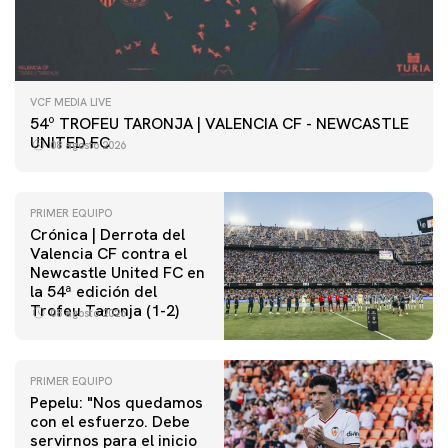
VCF MEDIA LIVE
54º TROFEU TARONJA | VALENCIA CF - NEWCASTLE
UNITED FC
08 agosto 2026
PRIMER EQUIPO
Crónica | Derrota del
Valencia CF contra el
Newcastle United FC en
la 54ª edición del
Trofeu Taronja (1-2)
08 agosto 2026
PRIMER EQUIPO
Pepelu: "Nos quedamos
con el esfuerzo. Debe
servirnos para el inicio