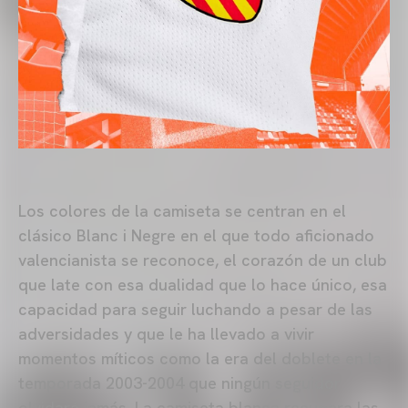
Los colores de la camiseta se centran en el
clásico Blanc i Negre en el que todo aficionado
valencianista se reconoce, el corazón de un club
que late con esa dualidad que lo hace único, esa
capacidad para seguir luchando a pesar de las
adversidades y que le ha llevado a vivir
momentos míticos como la era del doblete en la
temporada 2003-2004 que ningún seguidor
olvidará jamás. La camiseta blanca recupera las