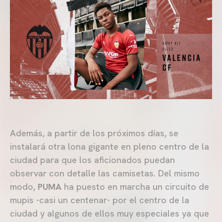
Además, a partir de los próximos días, se
instalará otra lona gigante en pleno centro de la
ciudad para que los aficionados puedan
observar con detalle las camisetas. Del mismo
modo,
PUMA
ha puesto en marcha un circuito de
mupis -casi un centenar- por el centro de la
ciudad y algunos de ellos muy especiales ya que