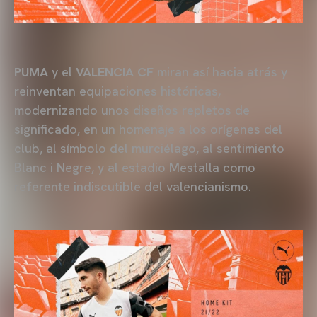
PUMA
y el
VALENCIA CF
miran así hacia atrás y
reinventan equipaciones históricas,
modernizando unos diseños repletos de
significado, en un homenaje a los orígenes del
club, al símbolo del murciélago, al sentimiento
Blanc i Negre, y al estadio Mestalla como
referente indiscutible del valencianismo.