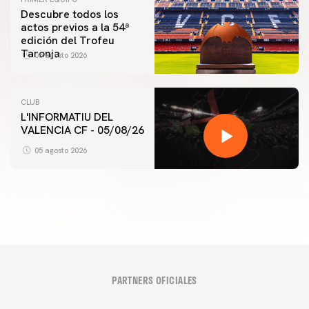
Descubre todos los
actos previos a la 54ª
edición del Trofeu
Taronja
06 agosto 2026
CLUB
L'INFORMATIU DEL
PRIMER EQUIPO
VALENCIA CF - 05/08/26
ENTRENAMIENTO MATINAL DEL VALENCIA CF
5/8/2026
05 agosto 2026
05 agosto 2026
PARTNERS OFICIALES