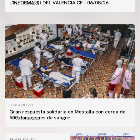
ENTRENAMIENTO DEL VALENCIA CF 6/8/2026
L'INFORMATIU DEL VALENCIA CF - 06/08/26
06 agosto 2026
06 agosto 2026
FUNDACIÓ VCF
Gran respuesta solidaria en Mestalla con cerca de
500 donaciones de sangre
06 agosto 2026
PRIMER EQUIPO