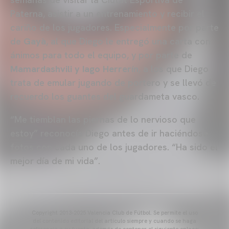
Paterna, asistir a un entrenamiento y recibir el
cariño de los jugadores. Especialmente por parte
de
Gayà
, al que Diego le entregó una carta con
ánimos para todo el equipo, y por parte de
Mamardashvili y Iago Herrerín
, a los que Diego
trata de emular jugando de portero y se llevó de
recuerdo los guantes del guardameta vasco.
“Me tiemblan las piernas de lo nervioso que
estoy” reconocía Diego antes de ir haciéndose
fotos con cada uno de los jugadores. “Ha sido el
mejor día de mi vida”.
Copyright 2013-2025 Valencia Club de Fútbol. Se permite el uso
del contenido editorial del artículo siempre y cuando se haga