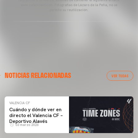
referencia a su fuente, además de contener el siguiente enlace:
www.valenciacf.com. Fotografías de Lázaro de la Peña, no se
permite su reutilización.
VALENCIA CF
NOTICIAS RELACIONADAS
ENTRENAMIENTO DEL VALENCIA CF 04/03/26
VER TODAS
04 marzo 2026
VALENCIA CF
Cuándo y dónde ver en
directo el Valencia CF –
Deportivo Alavés
03 marzo 2026