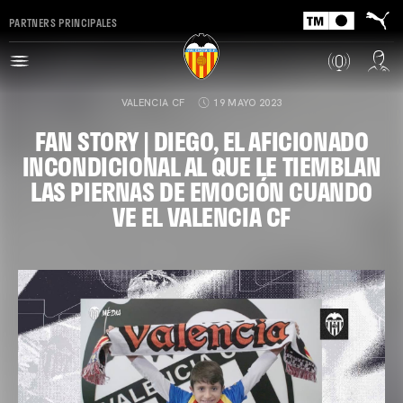
PARTNERS PRINCIPALES
VALENCIA CF
19 MAYO 2023
FAN STORY | DIEGO, EL AFICIONADO
INCONDICIONAL AL QUE LE TIEMBLAN
LAS PIERNAS DE EMOCIÓN CUANDO
VE EL VALENCIA CF