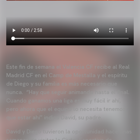
Este fin de semana el Valencia CF recibe al Real
Madrid CF en el Camp de Mestalla y el espíritu
de Diego y su familia es más necesario que
nunca. “Hay que seguir animando hasta el final.
Cuando ganamos una liga es muy fácil ir ahí,
pero ahora que el equipo lo necesita tenemos
que estar ahí” indica David, su padre.
David y Diego tuvieron la oportunidad hace unas
semanas de visitar la Ciutat Esportiva de