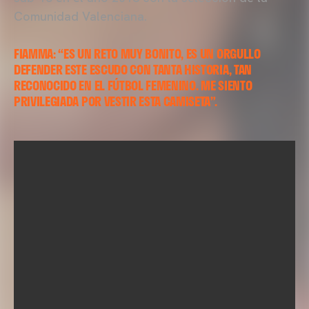
Comunidad Valenciana.
FIAMMA: “ES UN RETO MUY BONITO, ES UN ORGULLO
DEFENDER ESTE ESCUDO CON TANTA HISTORIA, TAN
RECONOCIDO EN EL FÚTBOL FEMENINO. ME SIENTO
PRIVILEGIADA POR VESTIR ESTA CAMISETA”.