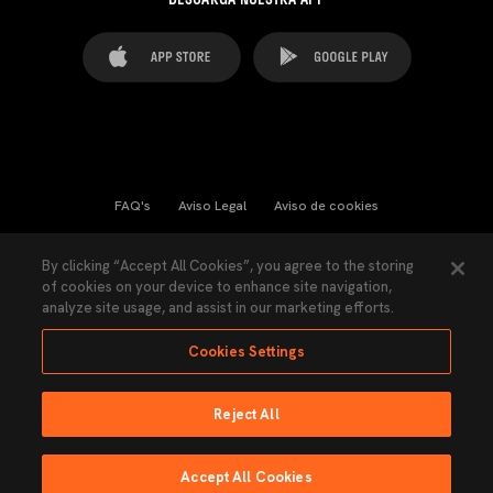
FAQ's
Aviso Legal
Aviso de cookies
Cookies Settings
Contactos
Prensa
By clicking “Accept All Cookies”, you agree to the storing
of cookies on your device to enhance site navigation,
Ley Transparencia
Política de Privacidad
analyze site usage, and assist in our marketing efforts.
Accesibilidad
Cookies Settings
Reject All
Ninguna parte de esta página puede ser reproducida sin el permiso del Valencia
CF © 2026 Valencia CF.
Accept All Cookies
Hecho por Lobo.