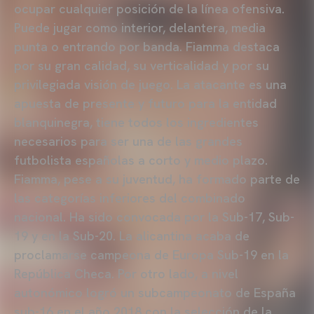
ocupar cualquier posición de la línea ofensiva.
Puede jugar como interior, delantera, media
punta o entrando por banda. Fiamma destaca
por su gran calidad, su verticalidad y por su
privilegiada visión de juego. La atacante es una
apuesta de presente y futuro para la entidad
blanquinegra, tiene todos los ingredientes
necesarios para ser una de las grandes
futbolista españolas a corto y medio plazo.
Fiamma, pese a su juventud, ha formado parte de
las categorías inferiores del combinado
nacional. Ha sido convocada por la Sub-17, Sub-
19 y en la Sub-20. La alicantina acaba de
proclamarse campeona de Europa Sub-19 en la
República Checa. Por otro lado, a nivel
autonómico logró un subcampeonato de España
sub-16 en el año 2018 con la selección de la