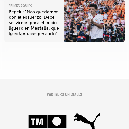
PRIMER EQUIPO
Pepelu: "Nos quedamos
con el esfuerzo. Debe
servirnos para el inicio
PRIMER EQUIPO
liguero en Mestalla, que
Las fotos del Valencia CF-Newcastle United FC
PRIMER EQUIPO
lo estamos esperando"
08 agosto 2026
MESTALLA 📍
08 agosto 2026
08 agosto 2026
PARTNERS OFICIALES