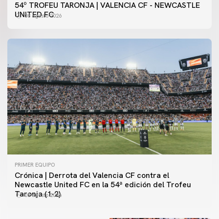
54º TROFEU TARONJA | VALENCIA CF - NEWCASTLE
UNITED FC
08 agosto 2026
PRIMER EQUIPO
Crónica | Derrota del Valencia CF contra el
Newcastle United FC en la 54ª edición del Trofeu
Taronja (1-2)
08 agosto 2026