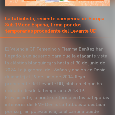
La futbolista, reciente campeona de Europa
Sub-19 con España, firma por dos
temporadas procedente del Levante UD
El Valencia CF Femenino y Fiamma Benítez han
llegado a un acuerdo para que la atacante vista
la elástica blanquinegra hasta el 30 de junio de
2024. La jugadora, de 18años y nacida en Denia
(Alicante) el 19 de junio de 2004, llega
procedente del Levante UD, club en el que ha
militado desde la temporada 2018.19.
Previamente, la ariete se formó en las categorías
inferiores del EMF Denia. La futbolista destaca
por su gran polivalencia, la alicantina puede