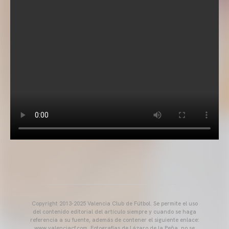
Copyright 2013-2025 Valencia Club de Fútbol. Se permite el uso
del contenido editorial del artículo siempre y cuando se haga
referencia a su fuente, además de contener el siguiente enlace:
www.valenciacf.com. Fotografías de Lázaro de la Peña, no se