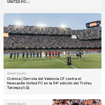
UNITED FC
08 agosto 2026
PRIMER EQUIPO
Crónica | Derrota del Valencia CF contra el
Newcastle United FC en la 54ª edición del Trofeu
Taronja (1-2)
08 agosto 2026
PRIMER EQUIPO