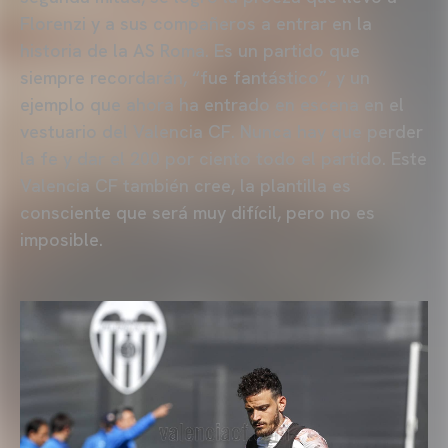
Florenzi y a sus compañeros a entrar en la
historia de la AS Roma. Es un partido que
siempre recordarán, “fue fantástico”, y un
ejemplo que ahora ha entrado en escena en el
vestuario del Valencia CF. Nunca hay que perder
la fe y dar el 200 por ciento todo el partido. Este
Valencia CF también cree, la plantilla es
consciente que será muy difícil, pero no es
imposible.