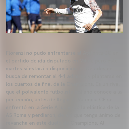
Florenzi no pudo enfrentarse al Atalanta BC en
el partido de ida disputado en Milán, pero este
martes sí estará a disposición de Celades en
busca de remontar el 4-1 adverso y plantarse en
los cuartos de final de la Champions. Es un rival
que el polivalente futbolista italiano conoce a la
perfección, antes de llegar al Valencia CF se
enfrentó en la Serie A luciendo la elástica de la
AS Roma y perdieron, de ahí que tenga ánimo de
revancha en este duelo de Champions. Al