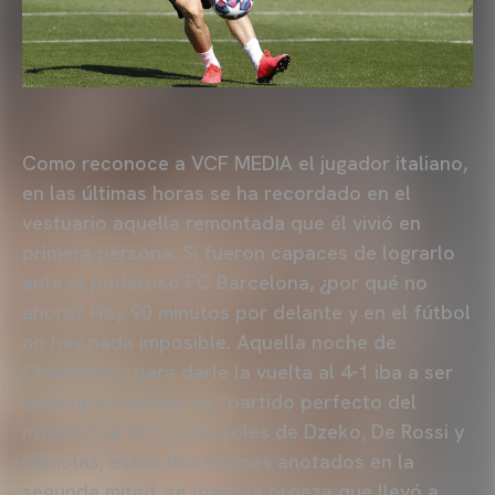
Como reconoce a VCF MEDIA el jugador italiano,
en las últimas horas se ha recordado en el
vestuario aquella remontada que él vivió en
primera persona. Si fueron capaces de lograrlo
ante el poderoso FC Barcelona, ¿por qué no
ahora? Hay 90 minutos por delante y en el fútbol
no hay nada imposible. Aquella noche de
Champions, para darle la vuelta al 4-1 iba a ser
necesario realizar un “partido perfecto del
minuto 1 al 90” y con goles de Dzeko, De Rossi y
Manolas, estos dos últimos anotados en la
segunda mitad, se logró la proeza que llevó a