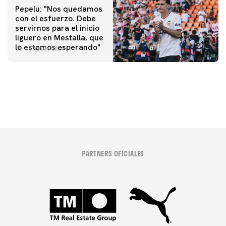
Pepelu: "Nos quedamos
con el esfuerzo. Debe
servirnos para el inicio
PRIMER EQUIPO
liguero en Mestalla, que
Las fotos del Valencia CF-Newcastle United FC
PRIMER EQUIPO
lo estamos esperando"
08 agosto 2026
MESTALLA 📍
08 agosto 2026
08 agosto 2026
PARTNERS OFICIALES