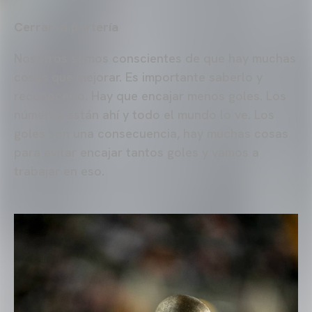
Cerrar la portería
Nosotros somos conscientes de que hay muchas
cosas que mejorar. Es importante saberlo y
reconocerlo. Hay que encajar menos goles. Los
números están ahí y todo el mundo lo ve. Los
goles son una consecuencia, hay muchas cosas
para evitar encajar tantos goles y vamos a
trabajar en eso.