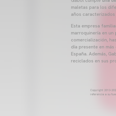
Gabol cumple
una dé
maletas para los dif
años caracterizados 
Esta empresa familia
marroquinería en un 
comercialización, ha
día presente en más 
España. Además, Gabo
reciclados en sus pr
Copyright 2013-2025
referencia a su fu