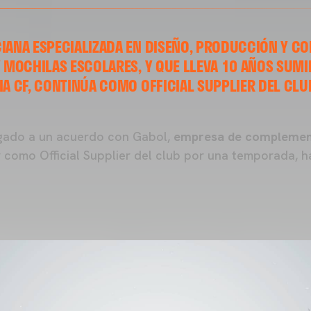
IANA ESPECIALIZADA EN DISEÑO, PRODUCCIÓN Y C
Y MOCHILAS ESCOLARES, Y QUE LLEVA 10 AÑOS SUM
IA CF, CONTINÚA COMO OFFICIAL SUPPLIER DEL CL
gado a un acuerdo con Gabol,
empresa de complement
r como Official Supplier del club por una temporada, ha