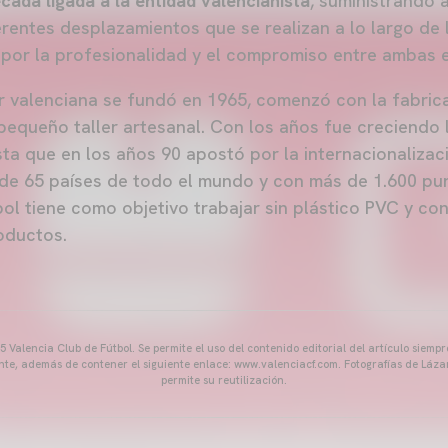
cada ligada a la entidad valencianista
, suministrando 
erentes desplazamientos que se realizan a lo largo de
por la profesionalidad y el compromiso entre ambas 
r valenciana se fundó en 1965, comenzó con la fabric
pequeño taller artesanal. Con los años fue creciendo 
sta que en los años 90 apostó por la internacionalizac
de 65 países de todo el mundo y con más de 1.600 pu
l tiene como objetivo trabajar sin plástico PVC y con
oductos.
 Valencia Club de Fútbol. Se permite el uso del contenido editorial del artículo siem
ente, además de contener el siguiente enlace: www.valenciacf.com. Fotografías de Lázar
permite su reutilización.