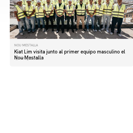
NOU MESTALLA
PRIMER EQUIPO
Kiat Lim visita junto al primer equipo masculino el
ENTRENAMIENTO DEL VALENCIA CF 7/8/2026
Nou Mestalla
07 agosto 2026
07 agosto 2026