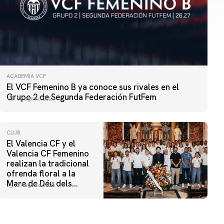
ACADEMIA VCF
El VCF Femenino B ya conoce sus rivales en el
Grupo 2 de Segunda Federación FutFem
07 agosto 2026
CLUB
El Valencia CF y el
Valencia CF Femenino
realizan la tradicional
ofrenda floral a la
Mare de Déu dels
07 agosto 2026
Desamparats