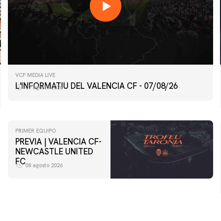
VCF MEDIA LIVE
L'INFORMATIU DEL VALENCIA CF - 07/08/26
07 agosto 2026
PRIMER EQUIPO
PREVIA | VALENCIA CF-
NEWCASTLE UNITED
FC
08 agosto 2026