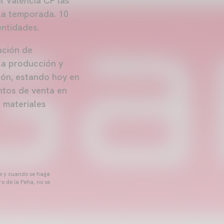
al Valencia CF las
 la temporada. 10
entidades.
ación de
la producción y
ión, estando hoy en
ntos de venta en
 materiales
pre y cuando se haga
o de la Peña, no se