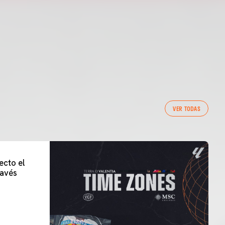
VER TODAS
ecto el
lavés