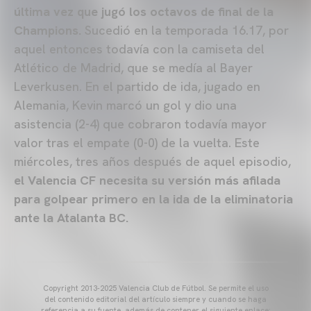
última vez que jugó los octavos de final de la
Champions.
Sucedió en la temporada 16.17, por
aquel entonces todavía con la camiseta del
Atlético de Madrid, que se medía al Bayer
Leverkusen. En el partido de ida, jugado en
Alemania, Kevin marcó un gol y dio una
asistencia (2-4) que cobraron todavía mayor
valor tras el empate (0-0) de la vuelta. Este
miércoles, tres años después de aquel episodio,
el Valencia CF necesita su versión más afilada
para golpear primero en la ida de la eliminatoria
ante la Atalanta BC.
Copyright 2013-2025 Valencia Club de Fútbol. Se permite el uso
del contenido editorial del artículo siempre y cuando se haga
referencia a su fuente, además de contener el siguiente enlace: