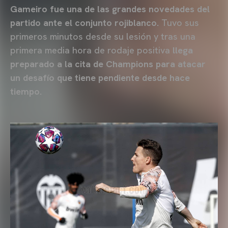
Gameiro fue una de las grandes novedades del
partido ante el conjunto rojiblanco.
Tuvo sus
primeros minutos desde su lesión y tras una
primera media hora de rodaje positiva
llega
preparado a la cita de Champions para atacar
un desafío que tiene pendiente desde hace
tiempo.