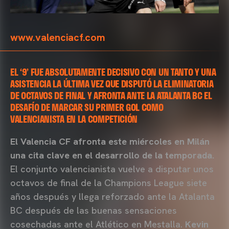
www.valenciacf.com
EL ‘9’ FUE ABSOLUTAMENTE DECISIVO CON UN TANTO Y UNA
ASISTENCIA LA ÚLTIMA VEZ QUE DISPUTÓ LA ELIMINATORIA
DE OCTAVOS DE FINAL Y AFRONTA ANTE LA ATALANTA BC EL
DESAFÍO DE MARCAR SU PRIMER GOL COMO
VALENCIANISTA EN LA COMPETICIÓN
El Valencia CF afronta este miércoles en Milán
una cita clave en el desarrollo de la temporada.
El conjunto valencianista vuelve a disputar unos
octavos de final de la Champions League siete
años después y llega reforzado ante la Atalanta
BC después de las buenas sensaciones
cosechadas ante el Atlético en Mestalla.
Kevin