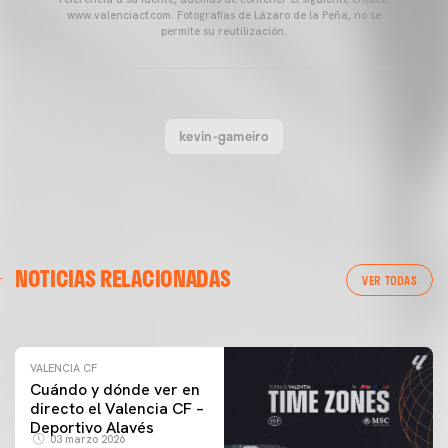
www.valenciacf.com. Fotografías de Lázaro de la Peña, no se
permite su reutilización.
kevin-gameiro
VALENCIA CF
NOTICIAS RELACIONADAS
ENTRENAMIENTO DEL VALENCIA CF 04/03/26
VER TODAS
04 marzo 2026
VALENCIA CF
Cuándo y dónde ver en
directo el Valencia CF –
Deportivo Alavés
03 marzo 2026