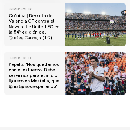
PRIMER EQUIPO
Crónica | Derrota del
Valencia CF contra el
Newcastle United FC en
la 54ª edición del
Trofeu Taronja (1-2)
08 agosto 2026
PRIMER EQUIPO
Pepelu: "Nos quedamos
con el esfuerzo. Debe
servirnos para el inicio
PRIMER EQUIPO
liguero en Mestalla, que
Las fotos del Valencia CF-Newcastle United FC
lo estamos esperando"
08 agosto 2026
08 agosto 2026