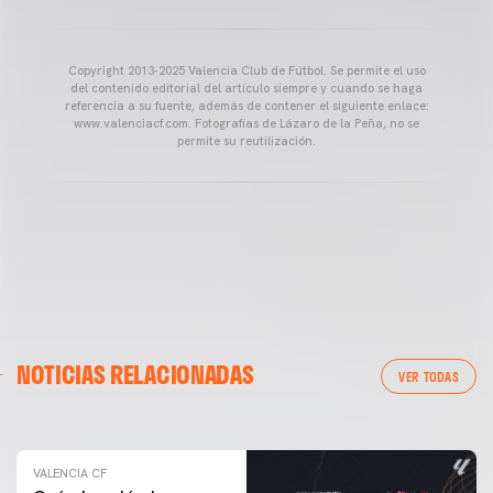
Copyright 2013-2025 Valencia Club de Fútbol. Se permite el uso
del contenido editorial del artículo siempre y cuando se haga
referencia a su fuente, además de contener el siguiente enlace:
www.valenciacf.com. Fotografías de Lázaro de la Peña, no se
permite su reutilización.
VALENCIA CF
NOTICIAS RELACIONADAS
ENTRENAMIENTO DEL VALENCIA CF 04/03/26
VER TODAS
04 marzo 2026
VALENCIA CF