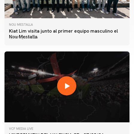
NOU MESTALLA
Kiat Lim visita junto al primer equipo masculino el
Nou Mestalla
07 agosto 2026
VCF MEDIA LIVE