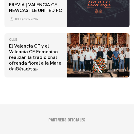
PREVIA | VALENCIA CF-
NEWCASTLE UNITED FC
08 agosto 2026
CLUB
El Valencia CF y el
Valencia CF Femenino
realizan la tradicional
ofrenda floral a la Mare
de Déu dels
07 agosto 2026
Desamparats
PARTNERS OFICIALES