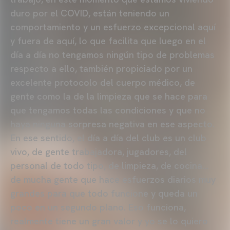
duro por el COVID, están teniendo un
comportamiento y un esfuerzo excepcional aquí
y fuera de aquí, lo que facilita que luego en el
día a día no tengamos ningún tipo de problemas
respecto a ello, también propiciado por un
excelente protocolo del cuerpo médico, de
gente como la de la limpieza que se hace para
que tengamos todas las condiciones y que no
haya ninguna sorpresa negativa en ese aspecto.
En ese sentido, el día a día del club es un club
vivo, de gente trabajadora, jugadores, del
personal de todo tipo, de limpieza, de cocina…
de mucha gente que hace esfuerzos diarios muy
grandes para que todo funcione y queda un
poco en un segundo plano. Eso funciona,
realmente tiene un gran valor y yo se lo quiero