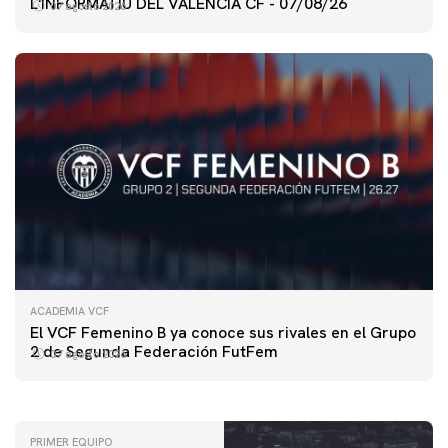
L'INFORMATIU DEL VALENCIA CF - 07/08/26
07 agosto 2026
ACADEMIA VCF
PRIMER EQUIPO
El VCF Femenino B ya conoce sus rivales en el Grupo
ENTRENAMIENTO DEL VALENCIA CF 7/8/2026
2 de Segunda Federación FutFem
07 agosto 2026
07 agosto 2026
PRIMER EQUIPO