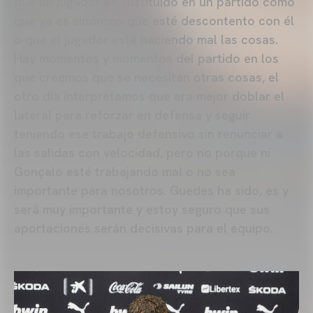
que un jugador es sustituido en un partido como
que ya es sinónimo que esté descontento con él
o que el jugador esté haciendo mal las cosas.
Hay momentos y momentos del partido en los
que creemos que se necesitan otras cosas, el
otro día interpretamos que era mejor doblar el
lateral para reforzar en defensa y seguir
teniendo ese trabajo defensivo sin renunciar a
las salidas con velocidad, pero no porque ni
Gonçalo esté trabajando mal o no sea
importante para nosotros. Guedes ha sido, es y
será muy importante y estoy seguro que sus
aportaciones serán decisivas para el equipo.