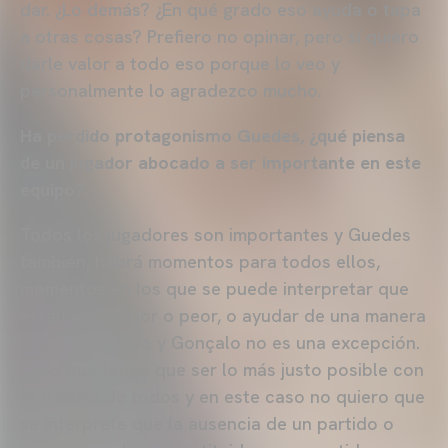
dar. ¿Lo demás? ¿En qué grado eso ayuda o tapa
a otras cosas? Prefiero no opinar, pero sí quiero
darle valor a todo eso porque lo veo y
personalmente lo agradezco mucho.
Ha perdido protagonismo Guedes, ¿qué piensa
de un jugador abocado a ser importante en este
equipo?
Todos los jugadores son importantes y Guedes
también, habrá momentos para todos ellos,
momentos en los que se puede interpretar que
están algo mejor o peor, o ayudar de una manera
u otra al equipo y Gonçalo no es una excepción.
Creo que tengo que ser lo más justo posible con
el trabajo de todos y en este caso no quiero que
se interprete que la ausencia de un partido o